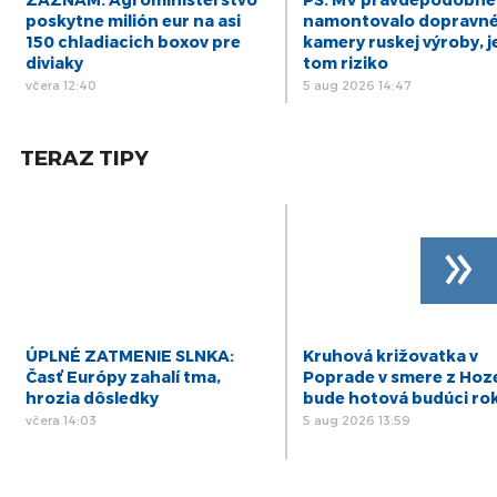
13
DIÁR - štvrtok 13/03/25
poskytne milión eur na asi
namontovalo dopravn
mar
150 chladiacich boxov pre
kamery ruskej výroby, j
diviaky
tom riziko
včera 12:40
5 aug 2026 14:47
TERAZ TIPY
»
ÚPLNÉ ZATMENIE SLNKA:
Kruhová križovatka v
Časť Európy zahalí tma,
Poprade v smere z Hoz
hrozia dôsledky
bude hotová budúci ro
včera 14:03
5 aug 2026 13:59