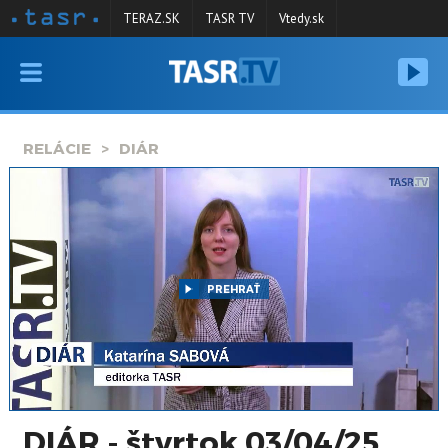
TERAZ.SK
TASR TV
Vtedy.sk
VYSIELANIE
RELÁCIE
RELÁCIE
DIÁR
SPRAVODAJSTVO
KONTAKT
ARCHÍV
PREHRAŤ
DIÁR - štvrtok 03/04/25