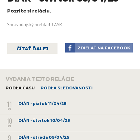
Pozrite si reláciu.
Spravodajský prehľad TASR
ZDIEĽAŤ NA FACEBOOK
ČÍTAŤ ĎALEJ
VYDANIA TEJTO RELÁCIE
PODĽA ČASU
PODĽA SLEDOVANOSTI
11
DIÁR - piatok 11/04/25
apr
10
DIÁR - štvrtok 10/04/25
apr
9
DIÁR - streda 09/04/25