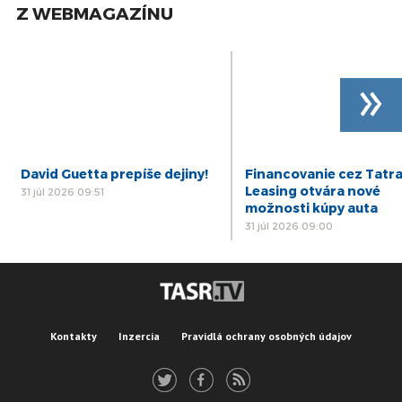
Z WEBMAGAZÍNU
»
David Guetta prepíše dejiny!
Financovanie cez Tatr
Leasing otvára nové
31 júl 2026 09:51
možnosti kúpy auta
31 júl 2026 09:00
Kontakty
Inzercia
Pravidlá ochrany osobných údajov