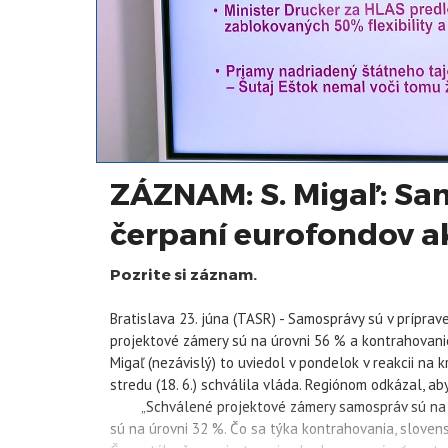
ZÁZNAM: S. Migaľ: Sam
čerpaní eurofondov ak
Pozrite si záznam.
Bratislava 23. júna (TASR) - Samosprávy sú v prípra
projektové zámery sú na úrovni 56 % a kontrahovanie 
Migaľ
(nezávislý) to uviedol v pondelok v reakcii na 
stredu (18. 6.) schválila vláda. Regiónom odkázal, aby
„Schválené projektové zámery samospráv sú na úro
sú na úrovni 32 %. Čo sa týka kontrahovania, sloven