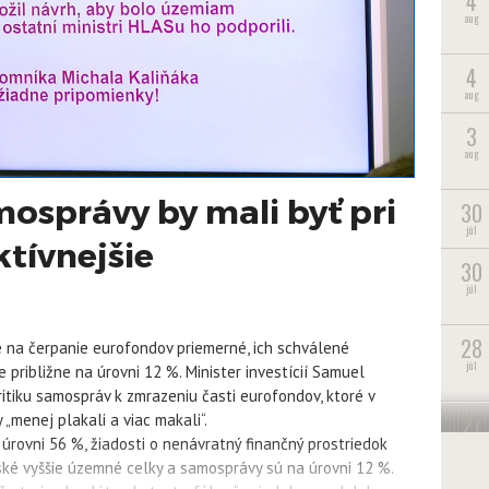
4
aug
4
aug
3
aug
osprávy by mali byť pri
30
júl
tívnejšie
30
júl
28
ve na čerpanie eurofondov priemerné, ich schválené
júl
približne na úrovni 12 %. Minister investícií Samuel
kritiku samospráv k zmrazeniu časti eurofondov, ktoré v
27
 „menej plakali a viac makali“.
júl
vni 56 %, žiadosti o nenávratný finančný prostriedok
ské vyššie územné celky a samosprávy sú na úrovni 12 %.