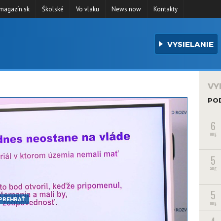
agazín.sk
Školské
Vo vlaku
News now
Kontakty
VYSIELANIE
VY
PO
6
aug
5
aug
5
PREHRAŤ
aug