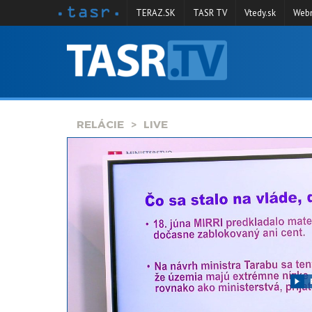
TERAZ.SK
TASR TV
Vtedy.sk
Webm
VYSIELANIE
RELÁCIE
SPRAVODAJSTVO
RELÁCIE
LIVE
KONTAKT
ARCHÍV