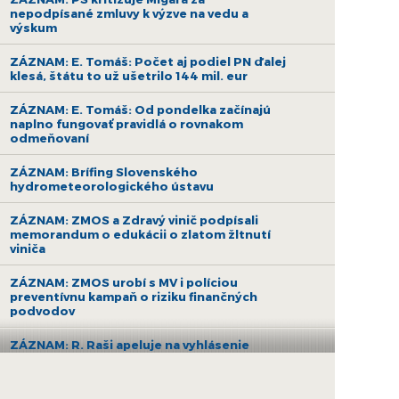
nepodpísané zmluvy k výzve na vedu a
výskum
ZÁZNAM: E. Tomáš: Počet aj podiel PN ďalej
klesá, štátu to už ušetrilo 144 mil. eur
ZÁZNAM: E. Tomáš: Od pondelka začínajú
naplno fungovať pravidlá o rovnakom
odmeňovaní
ZÁZNAM: Brífing Slovenského
hydrometeorologického ústavu
ZÁZNAM: ZMOS a Zdravý vinič podpísali
memorandum o edukácii o zlatom žltnutí
viniča
ZÁZNAM: ZMOS urobí s MV i políciou
preventívnu kampaň o riziku finančných
podvodov
ZÁZNAM: R. Raši apeluje na vyhlásenie
druhej výzvy na nákup bezemisných
autobusov