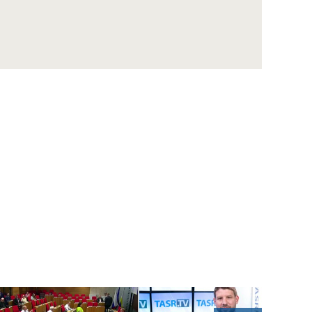
ZÁZNAM: LOZ sa obráti na GP SR v súvislosti
s financovaním nemocníc
ZÁZNAM: R. Takáč: Krasoň jaseňový je po
Maďarsku oficiálne potvrdený už aj na
Slovensku
ZÁZNAM: MIRRI predstavilo výzvy na
posilnenie ochrany obetí násilia za vyše 10
mil. eur
ZÁZNAM: R. Takáč: Pestovatelia cukrovej
repy dostanú tento rok podporu 12,48 mil.
eur
ZÁZNAM: TK hnutia Progresívne Slovensko
ZÁZNAM: KDH upozorňuje na riziká v
súvislosti s kúpou akcií Union ZP Dôverou
ZÁZNAM: TK strany Sloboda a Solidarita
ZÁZNAM: R. Kaliňák: MO SR by sa mohlo