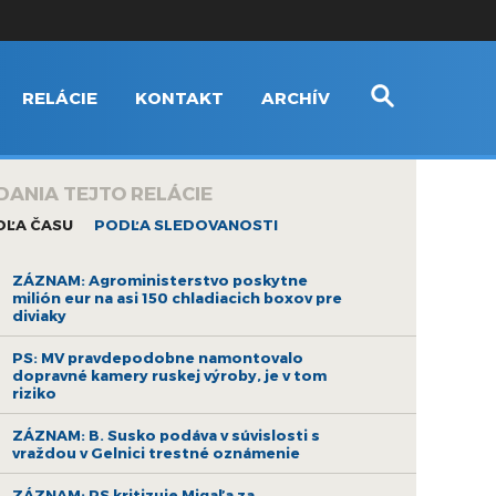
RELÁCIE
KONTAKT
ARCHÍV
DANIA TEJTO RELÁCIE
DĽA ČASU
PODĽA SLEDOVANOSTI
ZÁZNAM: Agroministerstvo poskytne
milión eur na asi 150 chladiacich boxov pre
diviaky
PS: MV pravdepodobne namontovalo
dopravné kamery ruskej výroby, je v tom
riziko
ZÁZNAM: B. Susko podáva v súvislosti s
vraždou v Gelnici trestné oznámenie
ZÁZNAM: PS kritizuje Migaľa za