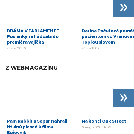
»
DRÁMA V PARLAMENTE:
Darina Pačutová pomá
Poslankyňa hádzala do
pacientom vo Vranove
premiéra vajíčka
Topľou slovom
včera 20:16
včera 11:02
Z WEBMAGAZÍNU
»
Pam Rabbit a Separ nahrali
Na konci Oak Street
titulnú pieseň k filmu
6 aug 2026 14:56
Bojovník