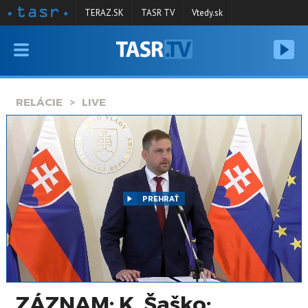
TERAZ.SK
TASR TV
Vtedy.sk
VYSIELANIE
RELÁCIE
RELÁCIE
LIVE
SPRAVODAJSTVO
KONTAKT
ARCHÍV
PREHRAŤ
ZÁZNAM: K. Šaško: