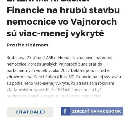
Financie na hrubú stavbu
nemocnice vo Vajnoroch
sú viac-menej vykryté
Pozrite si záznam.
Bratislava 25. júna (TASR) - Hrubá stavba novej národnej
nemocnice v bratislavských Vajnoroch bude stáť do
parlamentných volieb v roku 2027. Deklaruje to minister
zdravotníctva Kamil Šaško (Hlas-SD). Financie na jej výstavbu
sú podľa neho viac-menej vykryté. Po stredajšom rokovaní
vlády minister vysvetlil, že 200 miliónov eur má byť
prefinancovaných z projektu prešovskej nemocnice.
„Rozšírili sme subjekt poberateľov v rámci plánu obnovy o
ZDIEĽAŤ NA FACEBOOK
ČÍTAŤ ĎALEJ
prešovskú nemocnicu. Je to čisto o termínoch a zdroje, ktoré
sú alokované v rámci prešovskej nemocnice, ktoré boli tak či
tak alokované, budú následne presunuté na začatie výstavby