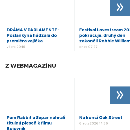
»
DRÁMA V PARLAMENTE:
Festival Lovestream 2
Poslankyňa hádzala do
pokračuje, druhý deň
premiéra vajíčka
zakončil Robbie Willia
včera 20:16
dnes 07:27
Z WEBMAGAZÍNU
»
Pam Rabbit a Separ nahrali
Na konci Oak Street
titulnú pieseň k filmu
6 aug 2026 14:56
Bojovník