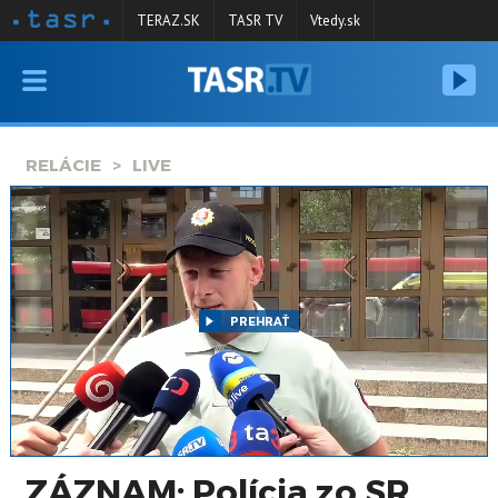
TERAZ.SK
TASR TV
Vtedy.sk
VYSIELANIE
RELÁCIE
RELÁCIE
LIVE
SPRAVODAJSTVO
KONTAKT
ARCHÍV
PREHRAŤ
ZÁZNAM: Polícia zo SR,