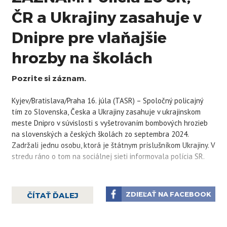
ČR a Ukrajiny zasahuje v
Dnipre pre vlaňajšie
hrozby na školách
Pozrite si záznam.
Kyjev/Bratislava/Praha 16. júla (TASR) – Spoločný policajný
tím zo Slovenska, Česka a Ukrajiny zasahuje v ukrajinskom
meste Dnipro v súvislosti s vyšetrovaním bombových hrozieb
na slovenských a českých školách zo septembra 2024.
Zadržali jednu osobu, ktorá je štátnym príslušníkom Ukrajiny. V
stredu ráno o tom na sociálnej sieti informovala polícia SR.
Vyšetrovateľ odboru počítačovej kriminality v spolupráci s
protiteroristickou centrálou a vládnou kybernetickou
ZDIEĽAŤ NA FACEBOOK
ČÍTAŤ ĎALEJ
jednotkou CSIRT vykonávajú od skorých ranných hodín
zaisťovacie úkony v Dnipre.