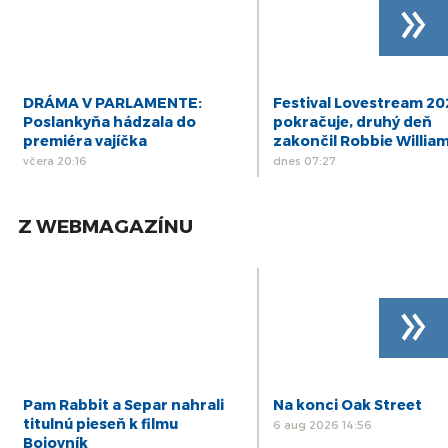
»
DRÁMA V PARLAMENTE:
Festival Lovestream 2
Poslankyňa hádzala do
pokračuje, druhý deň
premiéra vajíčka
zakončil Robbie Willia
včera 20:16
dnes 07:27
Z WEBMAGAZÍNU
»
Pam Rabbit a Separ nahrali
Na konci Oak Street
titulnú pieseň k filmu
6 aug 2026 14:56
Bojovník