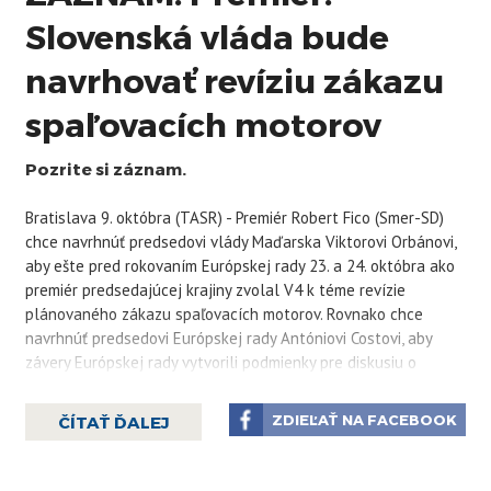
Slovenská vláda bude
navrhovať revíziu zákazu
spaľovacích motorov
Pozrite si záznam.
Bratislava 9. októbra (TASR) - Premiér Robert Fico (Smer-SD)
chce navrhnúť predsedovi vlády Maďarska Viktorovi Orbánovi,
aby ešte pred rokovaním Európskej rady 23. a 24. októbra ako
premiér predsedajúcej krajiny zvolal V4 k téme revízie
plánovaného zákazu spaľovacích motorov. Rovnako chce
navrhnúť predsedovi Európskej rady Antóniovi Costovi, aby
závery Európskej rady vytvorili podmienky pre diskusiu o
budúcnosti automobilového priemyslu v EÚ a jeho
udržateľnosti. Uviedol to Fico po stretnutí so zástupcami
ZDIEĽAŤ NA FACEBOOK
ČÍTAŤ ĎALEJ
automobilového priemyslu.
Premiér sa spolu s ministerkou hospodárstva Denisou
Sakovou (Hlas-SD) pýtali zamestnávateľov, či je z ich pohľadu