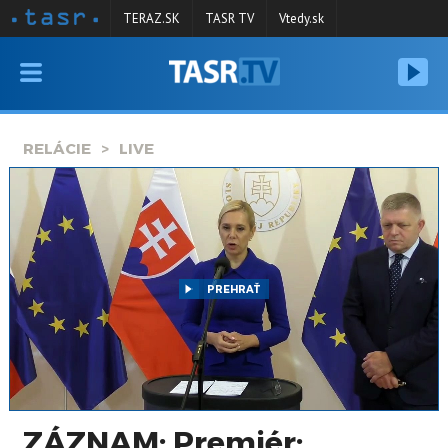
TERAZ.SK
TASR TV
Vtedy.sk
VYSIELANIE
RELÁCIE
RELÁCIE
LIVE
SPRAVODAJSTVO
KONTAKT
ARCHÍV
PREHRAŤ
ZÁZNAM: Premiér: