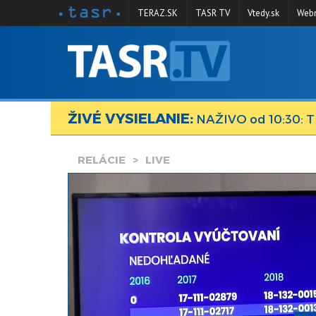
TERAZ.SK
TASR TV
Vtedy.sk
Webm
VYSIELANIE
RELÁCIE
ŽIVÉ VYSIELANIE:
SPRAVODAJSTVO
NAŽIVO od 10:30: T
KONTAKT
RELÁCIE
LIVE
ARCHÍV