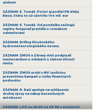
výskum
ZÁZNAM: E. Tomáš: Počet aj podiel PN ďalej
klesá, štátu to už ušetrilo 144 mil. eur
ZÁZNAM: E. Tomáš: Od pondelka začínajú
naplno fungovať pravidlá o rovnakom
odmeňovaní
ZÁZNAM: Brífing Slovenského
hydrometeorologického ústavu
ZÁZNAM: ZMOS a Zdravý vinič podpísali
memorandum o edukácii o zlatom žltnutí
viniča
ZÁZNAM: ZMOS urobí s MV i políciou
preventívnu kampaň o riziku finančných
podvodov
ZÁZNAM: R. Raši apeluje na vyhlásenie
druhej výzvy na nákup bezemisných
autobusov
ZÁZNAM: LOZ sa obráti na GP SR v súvislosti