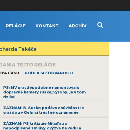
RELÁCIE
KONTAKT
ARCHÍV
icharda Takáča
DANIA TEJTO RELÁCIE
DĽA ČASU
PODĽA SLEDOVANOSTI
PS: MV pravdepodobne namontovalo
dopravné kamery ruskej výroby, je v tom
riziko
ZÁZNAM: B. Susko podáva v súvislosti s
vraždou v Gelnici trestné oznámenie
ZÁZNAM: PS kritizuje Migaľa za
nepodpísané zmluvy k výzve na vedu a