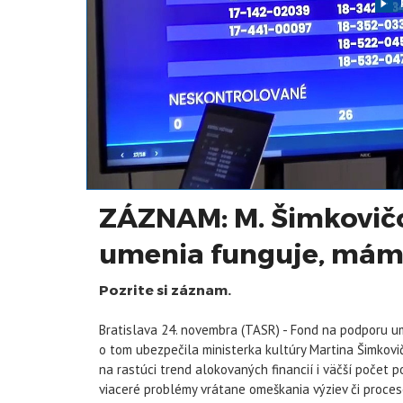
ZÁZNAM: M. Šimkovič
umenia funguje, máme
Pozrite si záznam.
Bratislava 24. novembra (TASR) - Fond na podporu um
o tom ubezpečila ministerka kultúry Martina Šimkovi
na rastúci trend alokovaných financií i väčší počet 
viaceré problémy vrátane omeškania výziev či proceso