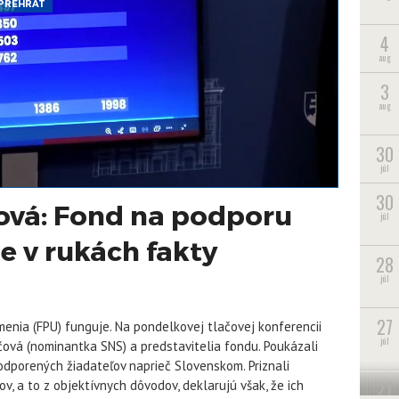
PREHRAŤ
4
aug
3
aug
30
júl
30
ová: Fond na podporu
júl
 v rukách fakty
28
júl
27
enia (FPU) funguje. Na pondelkovej tlačovej konferencii
júl
čová (nominantka SNS) a predstavitelia fondu. Poukázali
podporených žiadateľov naprieč Slovenskom. Priznali
27
v, a to z objektívnych dôvodov, deklarujú však, že ich