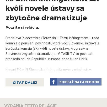
kvôli novele ústavy sa
zbytočne dramatizuje
Pozrite si reláciu.
Bratislava 2. decembra (Teraz.sk) – Tému infringementu, teda
konania o porušení povinnosti, ktoré voči Slovensku iniciovala
Európska komisia (EK) kvôli novele ústavy, Progresívne
Slovensko zbytočne dramatizuje. V TASR TV to povedal
predseda hnutia Republika, europoslanec Milan Uhrík.
Konaní EK voči Slovensku bolo podľa neho v minulosti v
súvislosti s rôznymi legislatívnymi zmenami niekoľko desiatok.
„Dramatizujú situáciu. Infringement je iba vysvetľovací proces.
ZDIEĽAŤ NA FACEBOOK
ČÍTAŤ ĎALEJ
V praxi to vyzerá tak, že Komisia pošle list, že si všimla nejakú
legislatívnu zmenu a slovenská vláda jej odpíše. Buď sa to
vysvetlí, alebo sa to bude vysvetľovať ďalej,“ povedal Uhrík.
VYDANIA TEJTO RELÁCIE
Ak by hnutie Republika malo poslancov v Národnej rade (NR)