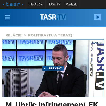
TERAZ.SK
TASR TV
Vtedy.sk
VYSIELANIE
RELÁCIE
RELÁCIE
POLITIKA (TU A TERAZ)
SPRAVODAJSTVO
KONTAKT
ARCHÍV
PREHRAŤ
M. Uhrík: Infringement EK