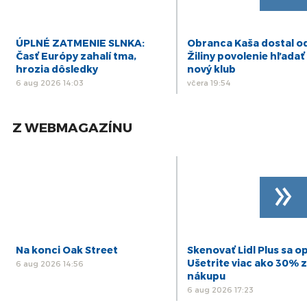
ÚPLNÉ ZATMENIE SLNKA:
Obranca Kaša dostal o
Časť Európy zahalí tma,
Žiliny povolenie hľadať 
hrozia dôsledky
nový klub
6 aug 2026 14:03
včera 19:54
Z WEBMAGAZÍNU
»
Na konci Oak Street
Skenovať Lidl Plus sa op
Ušetrite viac ako 30% z
6 aug 2026 14:56
nákupu
6 aug 2026 17:23