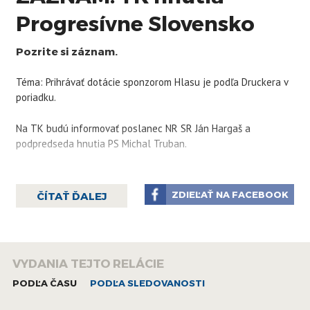
Progresívne Slovensko
Pozrite si záznam.
Téma: Prihrávať dotácie sponzorom Hlasu je podľa Druckera v
poriadku.
Na TK budú informovať poslanec NR SR Ján Hargaš a
podpredseda hnutia PS Michal
Truban
.
ZDIEĽAŤ NA FACEBOOK
ČÍTAŤ ĎALEJ
VYDANIA TEJTO RELÁCIE
PODĽA ČASU
PODĽA SLEDOVANOSTI