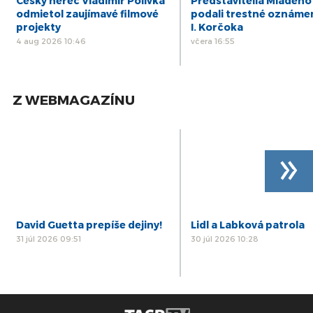
Český herec Vladimír Polívka
Predstavitelia Mladého
odmietol zaujímavé filmové
podali trestné oznáme
projekty
I. Korčoka
4 aug 2026 10:46
včera 16:55
Z WEBMAGAZÍNU
»
David Guetta prepíše dejiny!
Lidl a Labková patrola
31 júl 2026 09:51
30 júl 2026 10:28