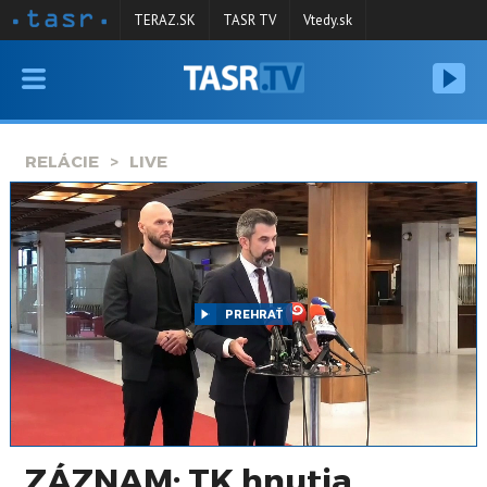
TERAZ.SK
TASR TV
Vtedy.sk
VYSIELANIE
RELÁCIE
RELÁCIE
LIVE
SPRAVODAJSTVO
KONTAKT
ARCHÍV
PREHRAŤ
ZÁZNAM: TK hnutia