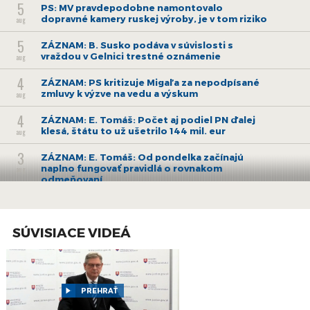
5
PS: MV pravdepodobne namontovalo
dopravné kamery ruskej výroby, je v tom riziko
aug
5
ZÁZNAM: B. Susko podáva v súvislosti s
vraždou v Gelnici trestné oznámenie
aug
4
ZÁZNAM: PS kritizuje Migaľa za nepodpísané
zmluvy k výzve na vedu a výskum
aug
4
ZÁZNAM: E. Tomáš: Počet aj podiel PN ďalej
klesá, štátu to už ušetrilo 144 mil. eur
aug
3
ZÁZNAM: E. Tomáš: Od pondelka začínajú
naplno fungovať pravidlá o rovnakom
aug
odmeňovaní
30
ZÁZNAM: Brífing Slovenského
hydrometeorologického ústavu
júl
SÚVISIACE VIDEÁ
30
ZÁZNAM: ZMOS a Zdravý vinič podpísali
memorandum o edukácii o zlatom žltnutí
júl
viniča
28
ZÁZNAM: ZMOS urobí s MV i políciou
PREHRAŤ
preventívnu kampaň o riziku finančných
júl