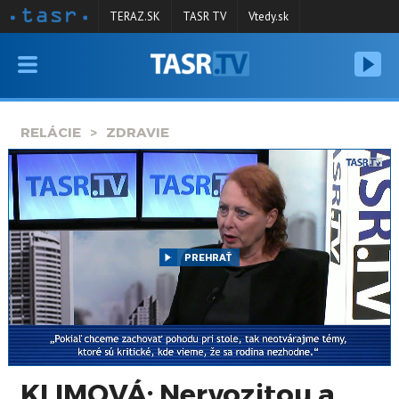
TERAZ.SK
TASR TV
Vtedy.sk
VYSIELANIE
RELÁCIE
RELÁCIE
ZDRAVIE
SPRAVODAJSTVO
KONTAKT
ARCHÍV
PREHRAŤ
KLIMOVÁ: Nervozitou a