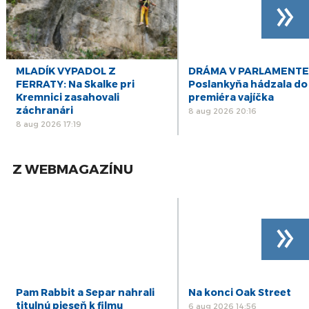
»
MLADÍK VYPADOL Z
DRÁMA V PARLAMENTE
FERRATY: Na Skalke pri
Poslankyňa hádzala do
Kremnici zasahovali
premiéra vajíčka
záchranári
8 aug 2026 20:16
8 aug 2026 17:19
Z WEBMAGAZÍNU
»
Pam Rabbit a Separ nahrali
Na konci Oak Street
titulnú pieseň k filmu
6 aug 2026 14:56