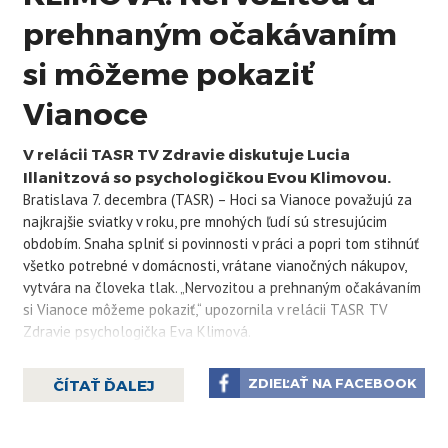
prehnaným očakávaním
si môžeme pokaziť
Vianoce
V relácii TASR TV Zdravie diskutuje Lucia
Illanitzová so psychologičkou Evou Klimovou.
Bratislava 7. decembra (TASR) – Hoci sa Vianoce považujú za
najkrajšie sviatky v roku, pre mnohých ľudí sú stresujúcim
obdobím. Snaha splniť si povinnosti v práci a popri tom stihnúť
všetko potrebné v domácnosti, vrátane vianočných nákupov,
vytvára na človeka tlak. „Nervozitou a prehnaným očakávaním
si Vianoce môžeme pokaziť,“ upozornila v relácii TASR TV
Zdravie psychologička Eva Klimová.
„Keď budeme na Vianoce vyčerpaní, tak si nebudeme vedieť
ZDIEĽAŤ NA FACEBOOK
ČÍTAŤ ĎALEJ
užiť ani tie kratučké chvíle pokoja,“ konštatovala. Ľudia by si
podľa nej mali uvedomiť, že na Vianoce nemusí byť všetko
dokonalé ako vo filmoch alebo na instagramových fotografiách.