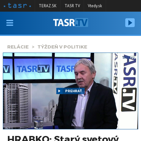
TERAZ.SK
TASR TV
Vtedy.sk
VYSIELANIE
RELÁCIE
RELÁCIE
TÝŽDEŇ V POLITIKE
SPRAVODAJSTVO
KONTAKT
ARCHÍV
PREHRAŤ
HRABKO: Starý svetový