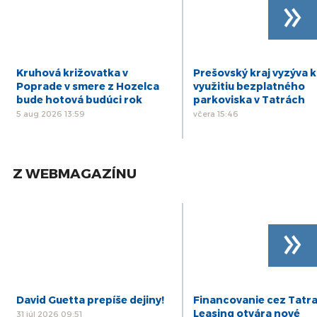
»
Kruhová križovatka v
Prešovský kraj vyzýva k
Poprade v smere z Hozelca
využitiu bezplatného
bude hotová budúci rok
parkoviska v Tatrách
5 aug 2026 13:59
včera 15:46
Z WEBMAGAZÍNU
»
David Guetta prepíše dejiny!
Financovanie cez Tatr
Leasing otvára nové
31 júl 2026 09:51