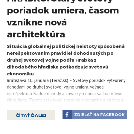
poriadok umiera, časom
vznikne nová
architektúra
Situácia globálnej politickej neistoty spôsobená
nerešpektovaním pravidiel dohodnutých po
druhej svetovej vojne podľa Hrabka z
dlhodobého hľadiska poškodzuje svetovú
ekonomiku.
Bratislava 10. januára (Teraz.sk) – Svetový poriadok vytvorený
dohodami po druhej svetovej vojne umiera, veľmoci
nerešpektujú žiadne dohody a záväzky a riadia sa iba právom
silnejšieho. Takýto stav škodí svetovej ekonomike a obchodu,
preto ho časom nahradí nová politická architektúra. V TASR
TV to povedal publicista Juraj Hrabko.
ZDIEĽAŤ NA FACEBOOK
ČÍTAŤ ĎALEJ
Reagoval tým na útok USA proti Venezuele, ako aj fakt, že
vopred nevylúčili možnosť pokúsiť sa získať Grónsko