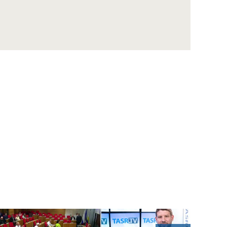
ŠUTAJ EŠTOK: Sme obeťou politického
vydierania prezidenta Zelenského
KOLLÁR: So Sulíkom máme podobné názory
na ekonomické otázky
ŠIPOŠ: Obyčajní ľudia v práci piť nesmú, 150
vyvolených poslancov môže
DUBÉCI: R.Fico obhajuje v kauze opravy
ropovodu Družba záujem V.Orbána
WINKLER: Každý vidí, ako funguje Bratislava,
bude sa musieť rozhodnúť
B. Gröhling: Najlepšia sociálna politika je
pracovné miesto
VENHART: Ak chce SAV podporiť špičkovú
vedu, musí si určiť priority
DANKO: Prvý zákon, čo schválime, musí byť
zmena rokovacieho poriadku