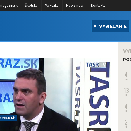
agazín.sk
Školské
Vo vlaku
News now
Kontakty
VYSIELANIE
VY
PO
4
aug
13
júl
4
júl
PREHRAŤ
2
júl