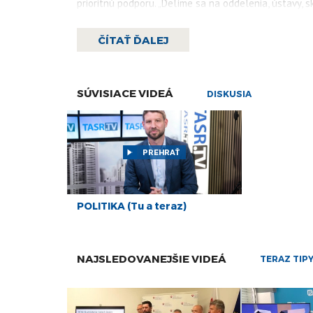
prioritnú podporu. „Delíme sa na oddelenia, ústavy, 
problematike v rôznych ústavoch, alebo dokonca odd
ČÍTAŤ ĎALEJ
Viac čítajte
tu.
SÚVISIACE VIDEÁ
DISKUSIA
PREHRAŤ
POLITIKA (Tu a teraz)
NAJSLEDOVANEJŠIE VIDEÁ
TERAZ TIP