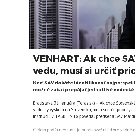
VENHART: Ak chce SA
vedu, musí si určiť pri
Keď SAV dokáže identifikovať najperspekt
možné začať prepájať jednotlivé vedecké 
Bratislava 31. januára (Teraz.sk) – Ak chce Slovens
vedecký výskum na Slovensku, musí si určiť priority 
inštitúcií. V TASR TV to povedal predseda SAV Marti
Cieľom podľa neho nie je priorizovať niektoré vedné o