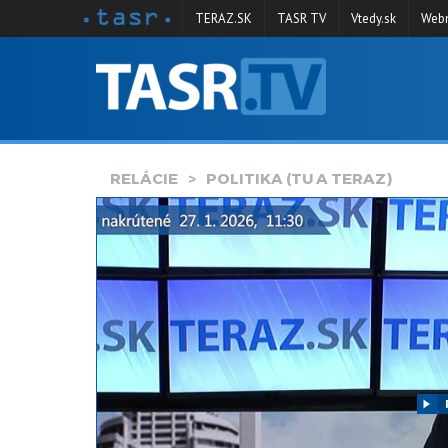
TERAZ.SK
TASR TV
Vtedy.sk
Webm
VYSIELANIE
RELÁCIE
SPRAVODAJSTVO
RELÁCIE
POLITIKA (TU A TERAZ)
KONTAKT
ARCHÍV