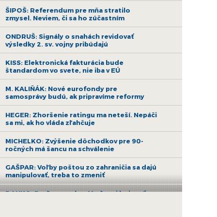
ŠIPOŠ: Referendum pre mňa stratilo
zmysel. Neviem, či sa ho zúčastním
ONDRUŠ: Signály o snahách revidovať
výsledky 2. sv. vojny pribúdajú
KISS: Elektronická fakturácia bude
štandardom vo svete, nie iba v EÚ
M. KALIŇÁK: Nové eurofondy pre
samosprávy budú, ak pripravíme reformy
HEGER: Zhoršenie ratingu ma neteší. Nepáči
sa mi, ak ho vláda zľahčuje
MICHELKO: Zvýšenie dôchodkov pre 90-
ročných má šancu na schválenie
GAŠPAR: Voľby poštou zo zahraničia sa dajú
manipulovať, treba to zmeniť
DANKO: Poďme spolu s Maďarmi bojovať za
ruskú ropu a nehádajme sa