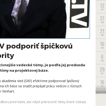
12
jún
27
máj
21
máj
16
V podporiť špičkovú
máj
ority
6
máj
ívnejšie vedecké témy, je podľa jej predsedu
29
tímy na projektovej báze.
apr
16
ká akadémia vied (SAV) efektívne podporovať špičkový
a na ich báze sa snažiť prepájať prácu vedcov z rôznych
apr
n Venhart.
10
apr
dbory pred inými, ale nájsť prierezové témy, ktoré získajú