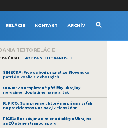
RELÁCIE
KONTAKT
ARCHÍV
DANIA TEJTO RELÁCIE
DĽA ČASU
PODĽA SLEDOVANOSTI
ŠIMEČKA: Fico sa bojí priznať,že Slovensko
patrí do koalície ochotných
UHRÍK: Za nesplatené pôžičky Ukrajiny
neručíme, doplatíme na ne aj tak
R. FICO: Som premiér, ktorý má priamy vzťah
na prezidentov Putina aj Zelenského
FIGEĽ: Bez záujmu o mier a dialóg o Ukrajine
sa EÚ stane stranou sporu