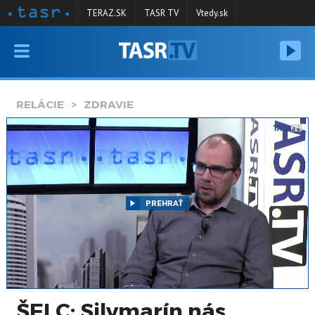
TERAZ.SK
TASR TV
Vtedy.sk
VYSIELANIE
RELÁCIE
RELÁCIE
ZDRAVIE
SPRAVODAJSTVO
KONTAKT
ARCHÍV
PREHRAŤ
ŠELC: Silymarín nás