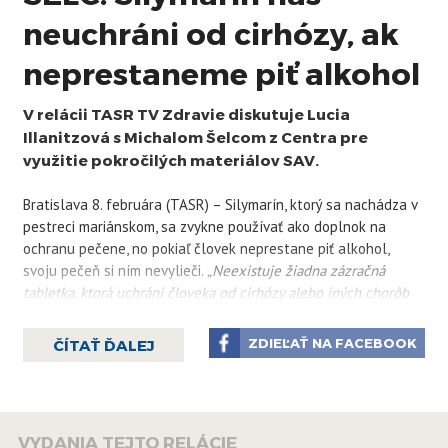
neuchráni od cirhózy, ak
neprestaneme piť alkohol
V relácii TASR TV Zdravie diskutuje Lucia
Illanitzová s Michalom Šelcom z Centra pre
využitie pokročilých materiálov SAV.
Bratislava 8. februára (TASR) – Silymarín, ktorý sa nachádza v
pestreci mariánskom, sa zvykne používať ako doplnok na
ochranu pečene, no pokiaľ človek neprestane piť alkohol,
svoju pečeň si ním nevylieči.
„Neexistuje žiadna zázračná
tabletka, ktorá uchráni človeka od cirhózy alebo iných chorôb
spôsobených alkoholom,“
v relácii TASR TV Zdravie to uviedol
Michal Šelc z Centra pre využitie pokročilých materiálov
ZDIEĽAŤ NA FACEBOOK
ČÍTAŤ ĎALEJ
Slovenskej akadémie vied (SAV).
Ako dodal, alkohol je toxín pre pečeň a najlepší spôsob, ako
ju ozdraviť, je prestať piť.
„Ak prestanete piť, pečeň sa
VYDANIA TEJTO RELÁCIE
zregeneruje a silymarín môže pomôcť tomu, aby sa to