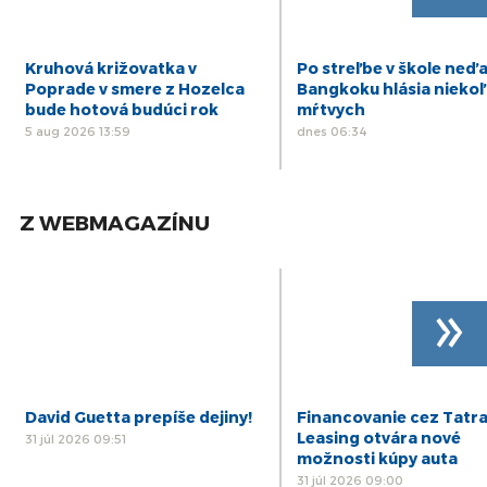
Kruhová križovatka v
Po streľbe v škole neď
Poprade v smere z Hozelca
Bangkoku hlásia nieko
bude hotová budúci rok
mŕtvych
5 aug 2026 13:59
dnes 06:34
Z WEBMAGAZÍNU
»
David Guetta prepíše dejiny!
Financovanie cez Tatr
Leasing otvára nové
31 júl 2026 09:51
možnosti kúpy auta
31 júl 2026 09:00