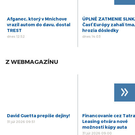
Afganec, ktorý v Mníchove
ÚPLNÉ ZATMENIE SLNK
vrazil autom do davu, dostal
Časť Európy zahalí tma
TREST
hrozia dôsledky
dnes 12:52
dnes 14:03
Z WEBMAGAZÍNU
»
David Guetta prepíše dejiny!
Financovanie cez Tatr
Leasing otvára nové
31 júl 2026 09:51
možnosti kúpy auta
31 júl 2026 09:00