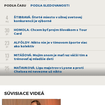
PODĽA ČASU
PODĽA SLEDOVANOSTI
4
ŠTIBRAVÁ: Štvrté miesto v silnej svetovej
konkurencii je výborné
aug
30
HOMOLA: Chcem byť prvým Slovákom s Tour
Card
júl
23
ALFÖLDY: Nikto nie je v tímovom športe viac
ako kolektív
júl
13
MITÁŠOVÁ: Mojím snom je mať raz väčší tím a
trénovať aj mladšie deti
júl
25
MAŤAVKOVÁ: Ligu majstrov v Lyone a proti
Chelsea mi nevezme už nikto
jún
1
BERNÁT: Po MS18 som bol v kontakte s Vegas,
Montrealom či Ottawou
jún
26
SÚVISIACE VIDEÁ
HUDEC: Tréner Mitu je dynamický, od neho ide
prvotná energia
máj