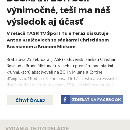
výnimočné, teší ma náš
výsledok aj účasť
V relácii TASR TV Šport Tu a Teraz diskutuje
Anton Krajčoviech so sánkarmi Christiánom
Bosmanom a Brunom Mickom.
Bratislava 25. februára (TASR) - Slovenskí sánkari Christián
Bosman a Bruno Mick majú za sebou premiéru pod piatimi
kruhmi, ktorú absolvovali na ZOH v Miláne a Cortine
d'Ampezzo. Mladí pretekári obsadili 12. miesto a vo zvyšných
dvoch podujatiach tejto sezóny SP je ich cieľom debutové
umiestnenie v top 10. O zimnej olympiáde, plánoch a
spoločnom pretekaní, ktoré trvá len niečo vyše roka,
ZDIEĽAŤ NA FACEBOOK
ČÍTAŤ ĎALEJ
porozprávali v relácii ŠPORT Tu a Teraz.
Viac čítajte
tu.
VYDANIA TEJTO RELÁCIE