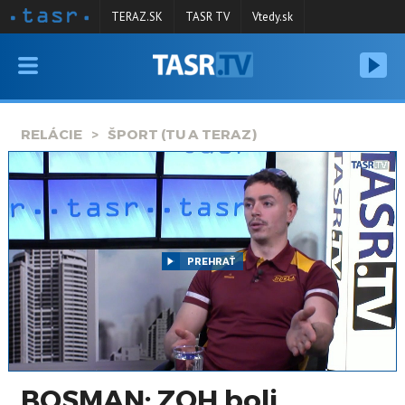
TERAZ.SK
TASR TV
Vtedy.sk
VYSIELANIE
RELÁCIE
RELÁCIE
ŠPORT (TU A TERAZ)
SPRAVODAJSTVO
KONTAKT
ARCHÍV
PREHRAŤ
BOSMAN: ZOH boli