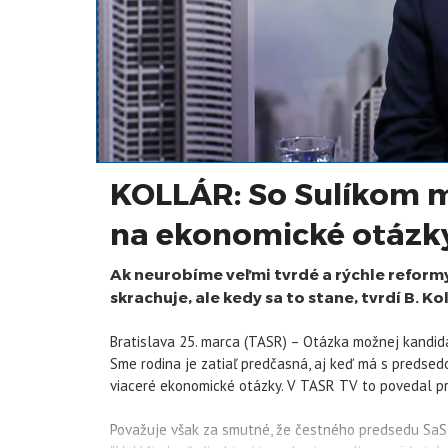
KOLLÁR: So Sulíkom
na ekonomické otázk
Ak neurobíme veľmi tvrdé a rýchle reformy
skrachuje, ale kedy sa to stane, tvrdí B. Kol
Bratislava 25. marca (TASR) – Otázka možnej kandid
Sme rodina je zatiaľ predčasná, aj keď má s preds
viaceré ekonomické otázky. V TASR TV to povedal pr
Považuje však za smutné, že čestného predsedu SaS v