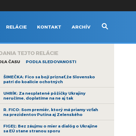
RELÁCIE
KONTAKT
ARCHÍV
DANIA TEJTO RELÁCIE
DĽA ČASU
PODĽA SLEDOVANOSTI
ŠIMEČKA: Fico sa bojí priznať,že Slovensko
patrí do koalície ochotných
UHRÍK: Za nesplatené pôžičky Ukrajiny
neručíme, doplatíme na ne aj tak
R. FICO: Som premiér, ktorý má priamy vzťah
na prezidentov Putina aj Zelenského
FIGEĽ: Bez záujmu o mier a dialóg o Ukrajine
sa EÚ stane stranou sporu