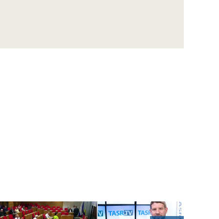
ŠUTAJ EŠTOK: Sme obeťou politického
vydierania prezidenta Zelenského
KOLLÁR: So Sulíkom máme podobné názory
na ekonomické otázky
ŠIPOŠ: Obyčajní ľudia v práci piť nesmú, 150
vyvolených poslancov môže
DUBÉCI: R.Fico obhajuje v kauze opravy
ropovodu Družba záujem V.Orbána
WINKLER: Každý vidí, ako funguje Bratislava,
bude sa musieť rozhodnúť
B. Gröhling: Najlepšia sociálna politika je
pracovné miesto
VENHART: Ak chce SAV podporiť špičkovú
vedu, musí si určiť priority
DANKO: Prvý zákon, čo schválime, musí byť
zmena rokovacieho poriadku