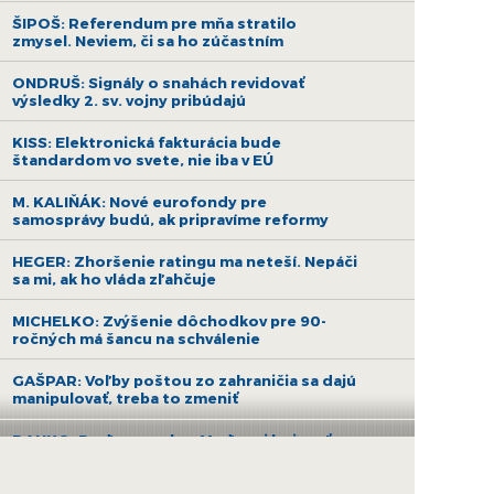
ŠIPOŠ: Referendum pre mňa stratilo
zmysel. Neviem, či sa ho zúčastním
ONDRUŠ: Signály o snahách revidovať
výsledky 2. sv. vojny pribúdajú
KISS: Elektronická fakturácia bude
štandardom vo svete, nie iba v EÚ
M. KALIŇÁK: Nové eurofondy pre
samosprávy budú, ak pripravíme reformy
HEGER: Zhoršenie ratingu ma neteší. Nepáči
sa mi, ak ho vláda zľahčuje
MICHELKO: Zvýšenie dôchodkov pre 90-
ročných má šancu na schválenie
GAŠPAR: Voľby poštou zo zahraničia sa dajú
manipulovať, treba to zmeniť
DANKO: Poďme spolu s Maďarmi bojovať za
ruskú ropu a nehádajme sa