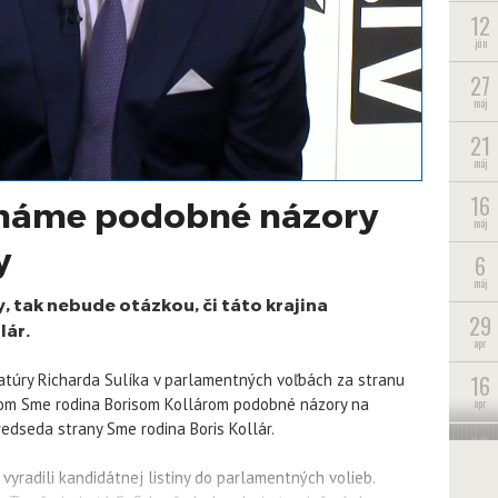
12
jún
27
máj
21
máj
16
 máme podobné názory
máj
y
6
máj
, tak nebude otázkou, či táto krajina
29
lár.
apr
16
atúry Richarda Sulíka v parlamentných voľbách za stranu
edom Sme rodina Borisom Kollárom podobné názory na
apr
edseda strany Sme rodina Boris Kollár.
10
apr
yradili kandidátnej listiny do parlamentných volieb.