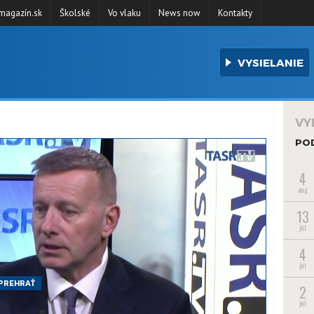
agazín.sk
Školské
Vo vlaku
News now
Kontakty
VYSIELANIE
VY
PO
4
aug
13
júl
4
júl
PREHRAŤ
2
júl