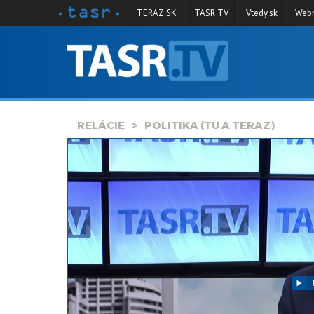
TERAZ.SK
TASR TV
Vtedy.sk
Webm
VYSIELANIE
RELÁCIE
SPRAVODAJSTVO
RELÁCIE
POLITIKA (TU A TERAZ)
KONTAKT
ARCHÍV