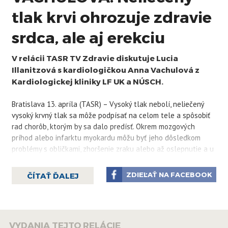
tlak krvi ohrozuje zdravie
srdca, ale aj erekciu
V relácii TASR TV Zdravie diskutuje Lucia
Illanitzová s kardiologičkou Anna Vachulová z
Kardiologickej kliniky LF UK a NÚSCH.
Bratislava 13. apríla (TASR) – Vysoký tlak nebolí, neliečený
vysoký krvný tlak sa môže podpísať na celom tele a spôsobiť
rad chorôb, ktorým by sa dalo predísť. Okrem mozgových
príhod alebo infarktu myokardu môžu byť jeho dôsledkom
problémy s obličkami, zhoršenie zraku alebo až oslepnutie a u
mužov môže súvisieť aj s erektilnou dysfunkciou. V relácii
TASR TV Zdravie to konštatovala kardiologička Anna
ZDIEĽAŤ NA FACEBOOK
ČÍTAŤ ĎALEJ
Vachulová z Kardiologickej kliniky LF UK a Národného ústavu
srdcových a cievnych chorôb (NÚSCH).
„Najvypuklejšou komplikáciou, ktorej sa všetci boja, je
VYDANIA TEJTO RELÁCIE
mozgová príhoda,“ zhodnotila lekárka. Upozornila, že