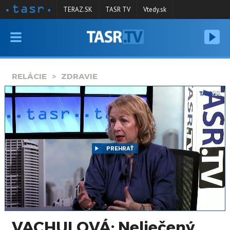
TERAZ.SK
TASR TV
Vtedy.sk
VYSIELANIE
RELÁCIE
RELÁCIE
ZDRAVIE
SPRAVODAJSTVO
KONTAKT
ARCHÍV
PREHRAŤ
VACHULOVÁ: Neliečený