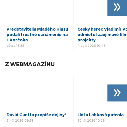
»
Predstavitelia Mladého Hlasu
Český herec Vladimír Po
podali trestné oznámenie na
odmietol zaujímavé fil
I. Korčoka
projekty
včera 16:55
4 aug 2026 10:46
Z WEBMAGAZÍNU
»
David Guetta prepíše dejiny!
Lidl a Labková patrola
31 júl 2026 09:51
30 júl 2026 10:28