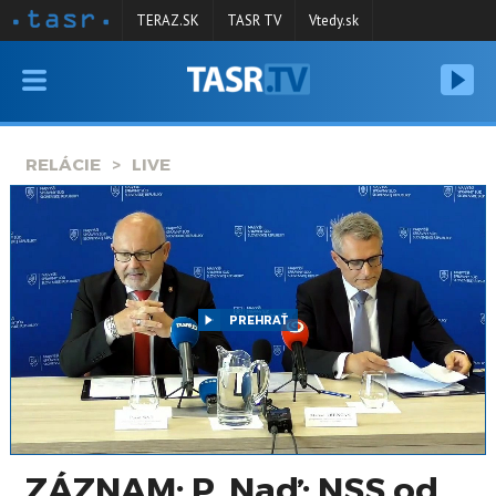
TERAZ.SK
TASR TV
Vtedy.sk
VYSIELANIE
RELÁCIE
RELÁCIE
LIVE
SPRAVODAJSTVO
KONTAKT
ARCHÍV
PREHRAŤ
ZÁZNAM: P. Naď: NSS od