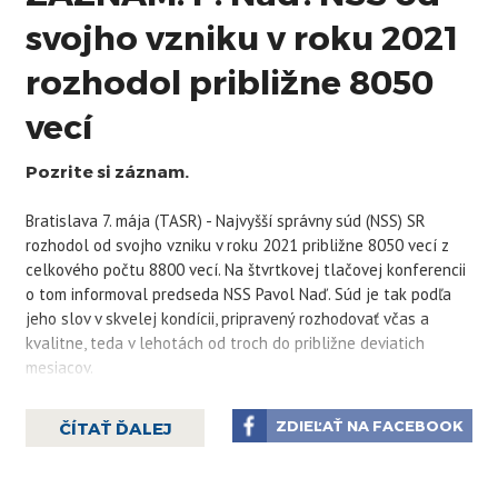
svojho vzniku v roku 2021
rozhodol približne 8050
vecí
Pozrite si záznam.
Bratislava 7. mája (TASR) -
Najvyšší
správny súd (NSS) SR
rozhodol od svojho vzniku v roku 2021 približne 8050 vecí z
celkového počtu 8800 vecí. Na štvrtkovej tlačovej konferencii
o tom informoval predseda NSS Pavol Naď. Súd je tak podľa
jeho slov v skvelej kondícii, pripravený rozhodovať včas a
kvalitne, teda v lehotách od troch do približne deviatich
mesiacov.
Od počiatku súdu bolo podľa Naďa dôležité zvládnuť
vstup do rozhodovacích činností vo všetkých agendách, ktoré
ZDIEĽAŤ NA FACEBOOK
ČÍTAŤ ĎALEJ
Najvyšší
správny súd SR má. „Ide predovšetkým o kasačnú
agendu, a to je kontrola správnosti, zákonnosti a ústavnosti
rozhodnutí správnych súdov, ktoré vznikli v roku 2023. Ďalej je