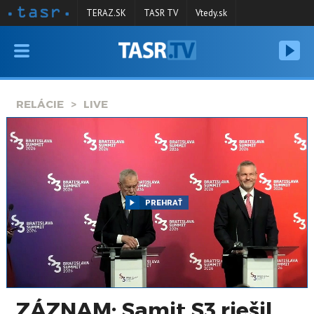
TERAZ.SK
TASR TV
Vtedy.sk
VYSIELANIE
RELÁCIE
RELÁCIE
LIVE
SPRAVODAJSTVO
KONTAKT
ARCHÍV
PREHRAŤ
ZÁZNAM: Samit S3 riešil