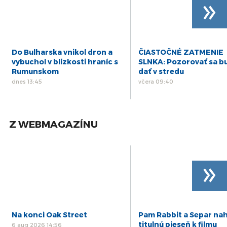
»
Do Bulharska vnikol dron a
ČIASTOČNÉ ZATMENIE
vybuchol v blízkosti hraníc s
SLNKA: Pozorovať sa b
Rumunskom
dať v stredu
dnes 13:45
včera 09:40
Z WEBMAGAZÍNU
»
Na konci Oak Street
Pam Rabbit a Separ nah
titulnú pieseň k filmu
6 aug 2026 14:56