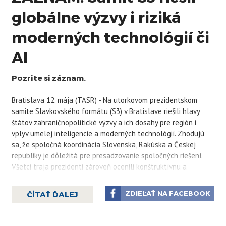
globálne výzvy i riziká
moderných technológií či
AI
Pozrite si záznam.
Bratislava 12. mája (TASR) - Na utorkovom prezidentskom
samite Slavkovského formátu (S3) v Bratislave riešili hlavy
štátov zahraničnopolitické výzvy a ich dosahy pre región i
vplyv umelej inteligencie a moderných technológií. Zhodujú
sa, že spoločná koordinácia Slovenska, Rakúska a Českej
republiky je dôležitá pre presadzovanie spoločných riešení.
Všetci traja prezidenti zároveň ocenili konštruktívnu a
otvorenú diskusiu a potvrdili dobré vzťahy medzi krajinami.
Informovali o tom na spoločnej tlačovej konferencii po
ZDIEĽAŤ NA FACEBOOK
ČÍTAŤ ĎALEJ
skončení samitu.
„Medzi nami troma vládne harmónia, dobrý, priateľský aj
pracovný vzťah a dobrá spolupráca,“ vyhlásil prezident SR