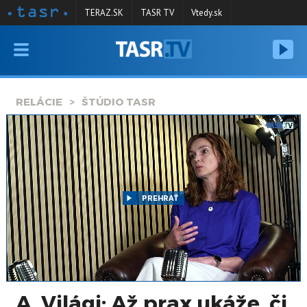
TERAZ.SK
TASR TV
Vtedy.sk
VYSIELANIE
RELÁCIE
RELÁCIE
ŠTÚDIO TASR
SPRAVODAJSTVO
KONTAKT
ARCHÍV
PREHRAŤ
A. Világi: Až prax ukáže, či