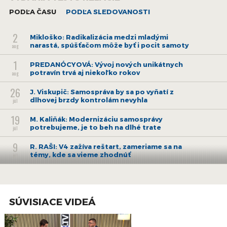
Viac čítajte
tu.
PODĽA ČASU
PODĽA SLEDOVANOSTI
2
Mikloško: Radikalizácia medzi mladými
narastá, spúšťačom môže byť i pocit samoty
aug
1
PREDANÓCYOVÁ: Vývoj nových unikátnych
potravín trvá aj niekoľko rokov
aug
26
J. Viskupič: Samospráva by sa po vyňatí z
dlhovej brzdy kontrolám nevyhla
júl
19
M. Kaliňák: Modernizáciu samosprávy
potrebujeme, je to beh na dlhé trate
júl
9
R. RAŠI: V4 zažíva reštart, zameriame sa na
témy, kde sa vieme zhodnúť
júl
7
F. KUFFA: Ak mi pri vládnej pripomienke nedá
eurokomisia za pravdu, odstúpim
júl
5
SÚVISIACE VIDEÁ
M. BEZEK: V systéme ePrihlášky chceme
zlepšiť najmä komunikáciu
júl