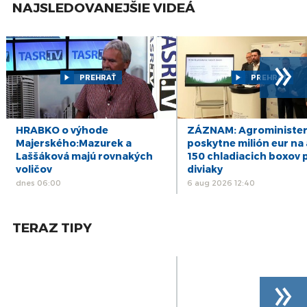
NAJSLEDOVANEJŠIE VIDEÁ
»
PREHRAŤ
PREHRAŤ
HRABKO o výhode
ZÁZNAM: Agrominister
Majerského:Mazurek a
poskytne milión eur na 
Laššáková majú rovnakých
150 chladiacich boxov 
voličov
diviaky
dnes 06:00
6 aug 2026 12:40
TERAZ TIPY
»