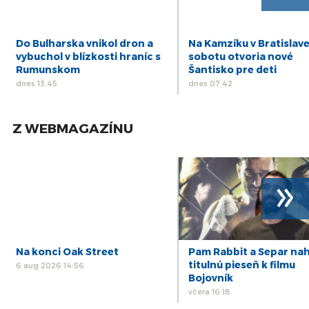
Do Bulharska vnikol dron a
Na Kamzíku v Bratislave
vybuchol v blízkosti hraníc s
sobotu otvoria nové
Rumunskom
Šantisko pre deti
dnes 13:45
dnes 07:42
Z WEBMAGAZÍNU
»
Na konci Oak Street
Pam Rabbit a Separ nah
titulnú pieseň k filmu
6 aug 2026 14:56
Bojovník
včera 16:18