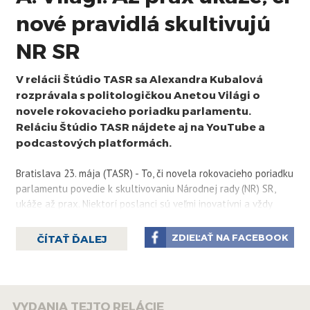
nové pravidlá skultivujú
NR SR
V relácii Štúdio TASR sa Alexandra Kubalová
rozprávala s politologičkou Anetou Világi o
novele rokovacieho poriadku parlamentu.
Reláciu Štúdio TASR nájdete aj na YouTube a
podcastových platformách.
Bratislava 23. mája (TASR) - To, či novela rokovacieho poriadku
parlamentu povedie k skultivovaniu Národnej rady (NR) SR,
ukáže až prax. Niektorí poslanci sú veľmi inovatívni a vždy
vedia prísť s nápadmi, ako osviežiť rokovanie. Poukázala na to
politologička Aneta Világi z Univerzity Komenského v
ZDIEĽAŤ NA FACEBOOK
ČÍTAŤ ĎALEJ
Bratislave. Uviedla to v relácii Štúdio TASR k novele
rokovacieho poriadku, ktorá má napríklad zakázať používať
plagáty a transparenty v sále a vymedziť tzv. diskrétnu zónu
okolo rečníckeho pultu.
VYDANIA TEJTO RELÁCIE