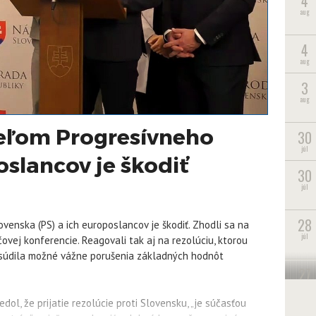
4
aug
4
aug
3
aug
eľom Progresívneho
30
júl
oslancov je škodiť
30
júl
28
ovenska (PS) a ich europoslancov je škodiť. Zhodli sa na
júl
vej konferencie. Reagovali tak aj na rezolúciu, ktorou
osúdila možné vážne porušenia základných hodnôt
27
júl
l, že prijatie rezolúcie proti Slovensku, „je súčasťou