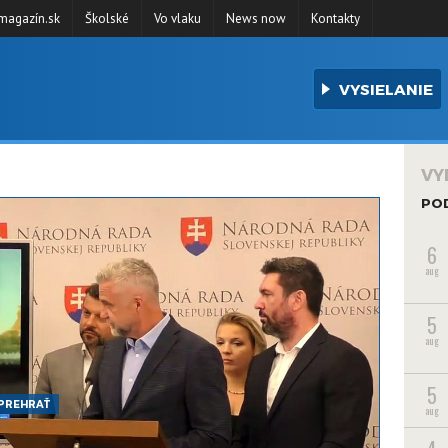
agazín.sk
Školské
Vo vlaku
News now
Kontakty
VYSIELANIE
VY
PO
6
aug
5
aug
5
PREHRAŤ
aug