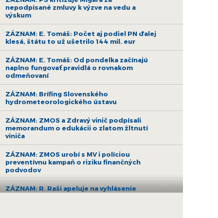
nepodpísané zmluvy k výzve na vedu a
výskum
ZÁZNAM: E. Tomáš: Počet aj podiel PN ďalej
klesá, štátu to už ušetrilo 144 mil. eur
ZÁZNAM: E. Tomáš: Od pondelka začínajú
naplno fungovať pravidlá o rovnakom
odmeňovaní
ZÁZNAM: Brífing Slovenského
hydrometeorologického ústavu
ZÁZNAM: ZMOS a Zdravý vinič podpísali
memorandum o edukácii o zlatom žltnutí
viniča
ZÁZNAM: ZMOS urobí s MV i políciou
preventívnu kampaň o riziku finančných
podvodov
ZÁZNAM: R. Raši apeluje na vyhlásenie
druhej výzvy na nákup bezemisných
autobusov