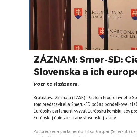
ZÁZNAM: Smer-SD: Ci
Slovenska a ich europ
Pozrite si záznam.
Bratislava 25. mája (TASR) - Cieľom Progresívneho Sl
tom predstavitelia Smeru-SD počas pondelkovej tlačo
Európsky parlament vyzval Európsku komisiu, aby p
Európskej únie zo strany slovenskej vlády.
Podpredseda parlamentu Tibor Gašpar (Smer-SD) uviedo