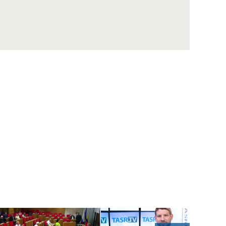
ZÁZNAM: LOZ sa obráti na GP SR v súvislosti
s financovaním nemocníc
ZÁZNAM: R. Takáč: Krasoň jaseňový je po
Maďarsku oficiálne potvrdený už aj na
Slovensku
ZÁZNAM: MIRRI predstavilo výzvy na
posilnenie ochrany obetí násilia za vyše 10
mil. eur
ZÁZNAM: R. Takáč: Pestovatelia cukrovej
repy dostanú tento rok podporu 12,48 mil.
eur
ZÁZNAM: TK hnutia Progresívne Slovensko
ZÁZNAM: KDH upozorňuje na riziká v
súvislosti s kúpou akcií Union ZP Dôverou
ZÁZNAM: TK strany Sloboda a Solidarita
ZÁZNAM: R. Kaliňák: MO SR by sa mohlo