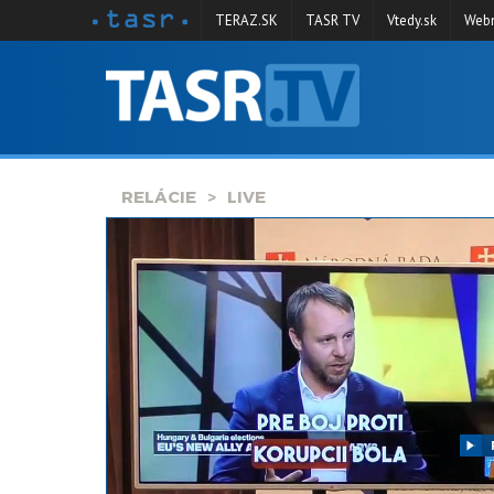
TERAZ.SK
TASR TV
Vtedy.sk
Webm
VYSIELANIE
RELÁCIE
SPRAVODAJSTVO
RELÁCIE
LIVE
KONTAKT
ARCHÍV