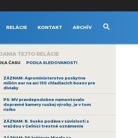
RELÁCIE
KONTAKT
ARCHÍV
DANIA TEJTO RELÁCIE
DĽA ČASU
PODĽA SLEDOVANOSTI
ZÁZNAM: Agroministerstvo poskytne
milión eur na asi 150 chladiacich boxov pre
diviaky
PS: MV pravdepodobne namontovalo
dopravné kamery ruskej výroby, je v tom
riziko
ZÁZNAM: B. Susko podáva v súvislosti s
vraždou v Gelnici trestné oznámenie
ZÁZNAM: PS kritizuje Migaľa za