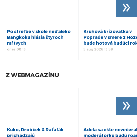
»
Po streľbe v škole neďaleko
Kruhová križovatka v
Bangkoku hlásia štyroch
Poprade v smere z Hoz
mŕtvych
bude hotová budúci ro
dnes 08:13
5 aug 2026 13:59
Z WEBMAGAZÍNU
»
Kuko, Drobček & Raťafák
Adela sa ešte nevečeral
prichádzajú
moderátorku budú roa