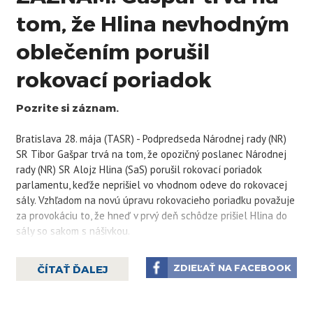
tom, že Hlina nevhodným
oblečením porušil
rokovací poriadok
Pozrite si záznam.
Bratislava 28. mája (TASR) - Podpredseda Národnej rady (NR)
SR Tibor Gašpar trvá na tom, že opozičný poslanec Národnej
rady (NR) SR Alojz Hlina (SaS) porušil rokovací poriadok
parlamentu, keďže neprišiel vo vhodnom odeve do rokovacej
sály. Vzhľadom na novú úpravu rokovacieho poriadku považuje
za provokáciu to, že hneď v prvý deň schôdze prišiel Hlina do
sály so sakom s nášivkou.
„Nemá naštudované rokovacie pravidlá, pretože sme
povedali, že do parlamentu sa chodí v nejakom formálnom
ZDIEĽAŤ NA FACEBOOK
ČÍTAŤ ĎALEJ
odeve, a okrem toho sme povedali, že na odeve sa nesmú
zobrazovať politické reklamy, urážlivé zobrazenia a všetko, čo
sme chceli zadefinovať,“ povedal Gašpar na štvrtkovej tlačovej