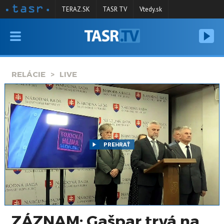
TERAZ.SK
TASR TV
Vtedy.sk
VYSIELANIE
RELÁCIE
RELÁCIE
LIVE
SPRAVODAJSTVO
KONTAKT
ARCHÍV
PREHRAŤ
ZÁZNAM: Gašpar trvá na