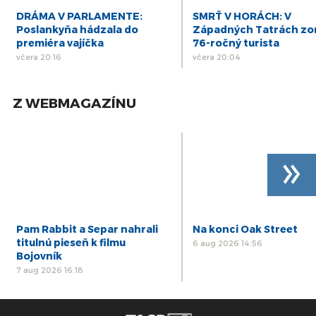
DRÁMA V PARLAMENTE:
SMRŤ V HORÁCH: V
Poslankyňa hádzala do
Západných Tatrách zo
premiéra vajíčka
76-ročný turista
včera 20:16
včera 20:04
Z WEBMAGAZÍNU
»
Pam Rabbit a Separ nahrali
Na konci Oak Street
titulnú pieseň k filmu
6 aug 2026 14:56
Bojovník
7 aug 2026 16:18