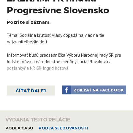
Progresívne Slovensko
Pozrite si záznam.
Téma: Sociálna krutosť vlády dopadá najviac na tie
najzraniteľnejšie deti
Informovať budú predsedníčka Výboru Národnej rady SR pre
ľudské práva a národnostné menšiny Lucia Plaváková a
poslankyňa NR SR Ingrid Kosová
ZDIEĽAŤ NA FACEBOOK
ČÍTAŤ ĎALEJ
VYDANIA TEJTO RELÁCIE
PODĽA ČASU
PODĽA SLEDOVANOSTI