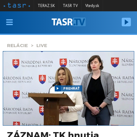
TERAZ.SK
TASR TV
Vtedy.sk
VYSIELANIE
RELÁCIE
RELÁCIE
LIVE
SPRAVODAJSTVO
KONTAKT
ARCHÍV
PREHRAŤ
ZÁZNAM: TK hnutia