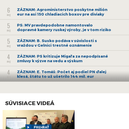
6
ZÁZNAM: Agroministerstvo poskytne milión
eur na asi 150 chladiacich boxov pre diviaky
aug
5
PS: MV pravdepodobne namontovalo
dopravné kamery ruskej výroby, je v tom riziko
aug
5
ZÁZNAM: B. Susko podáva v súvislosti s
vraždou v Gelnici trestné oznámenie
aug
4
ZÁZNAM: PS kritizuje Migaľa za nepodpísané
zmluvy k výzve na vedu a výskum
aug
4
ZÁZNAM: E. Tomáš: Počet aj podiel PN ďalej
klesá, štátu to už ušetrilo 144 mil. eur
aug
3
ZÁZNAM: E. Tomáš: Od pondelka začínajú
naplno fungovať pravidlá o rovnakom
aug
odmeňovaní
SÚVISIACE VIDEÁ
30
ZÁZNAM: Brífing Slovenského
hydrometeorologického ústavu
júl
30
ZÁZNAM: ZMOS a Zdravý vinič podpísali
memorandum o edukácii o zlatom žltnutí
PREHRAŤ
júl