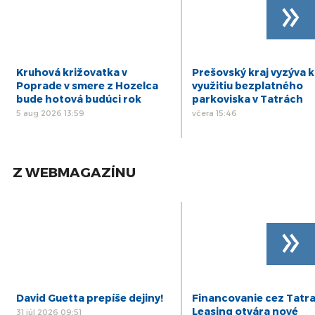
»
Kruhová križovatka v
Prešovský kraj vyzýva k
Poprade v smere z Hozelca
využitiu bezplatného
bude hotová budúci rok
parkoviska v Tatrách
5 aug 2026 13:59
včera 15:46
Z WEBMAGAZÍNU
»
David Guetta prepíše dejiny!
Financovanie cez Tatr
Leasing otvára nové
31 júl 2026 09:51