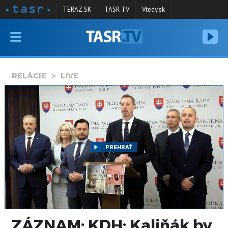
TERAZ.SK
TASR TV
Vtedy.sk
VYSIELANIE
RELÁCIE
RELÁCIE
LIVE
SPRAVODAJSTVO
KONTAKT
ARCHÍV
PREHRAŤ
ZÁZNAM: KDH: Kaliňák by