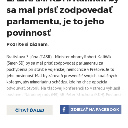
sa mal prísť zodpovedať
parlamentu, je to jeho
povinnosť
Pozrite si záznam.
Bratislava 3. júna (TASR) - Minister obrany Robert Kaliňák
(Smer-SD) by sa mal prísť zodpovedať parlamentu za
pochybenia pri stavbe vojenskej nemocnice v Prešove. Je to
jeho povinnosť. Mal by zároveň presvedčiť svojich koaličných
kolegov, aby mimoriadnu schôdzu, kde ho chce opozícia
odvolávať, otvorili. Na tlačovej konferencii to v stredu vyhlásil
poslanec Národnej rady (NR) SR Peter Stachura (
KDH
). Poslanci
Smeru-SD už predtým vyhlásili, že otvorenie schôdze
nepodporia.
ZDIEĽAŤ NA FACEBOOK
ČÍTAŤ ĎALEJ
„My sme pripravení s ním na túto tému diskutovať.
Predložili sme 12 bodov, kde jasne hovoríme, čo sú dôvody na
jeho odvolanie,“ poukázal Stachura a menoval najmä