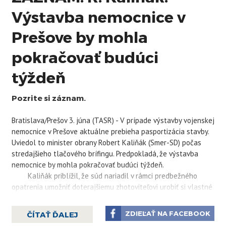
Výstavba nemocnice v
Prešove by mohla
pokračovať budúci
týždeň
Pozrite si záznam.
Bratislava/Prešov 3. júna (TASR) - V prípade výstavby vojenskej
nemocnice v Prešove aktuálne prebieha pasportizácia stavby.
Uviedol to minister obrany Robert
Kaliňák
(Smer-SD) počas
stredajšieho tlačového brífingu. Predpokladá, že výstavba
nemocnice by mohla pokračovať budúci týždeň.
Kaliňák
priblížil, že súd nariadil v rámci predbežného
opatrenia umožniť doterajšiemu zhotoviteľovi urobiť si vlastné
vzorky pre prípadné mimosúdne alebo súdne vyrovnanie. Nové
konzorcium preto momentálne preberá stavenisko a postupne
ZDIEĽAŤ NA FACEBOOK
ČÍTAŤ ĎALEJ
začne so samotnou výstavbou.