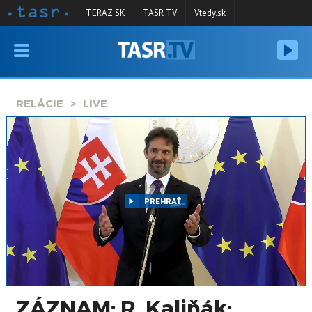
TERAZ.SK
TASR TV
Vtedy.sk
VYSIELANIE
RELÁCIE
RELÁCIE
LIVE
SPRAVODAJSTVO
KONTAKT
ARCHÍV
PREHRAŤ
ZÁZNAM: R. Kaliňák: