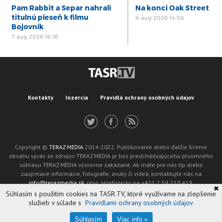
Pam Rabbit a Separ nahrali
Na konci Oak Street
titulnú pieseň k filmu
6 aug 2026 14:56
Bojovník
7 aug 2026 16:18
Kontakty
Inzercia
Pravidlá ochrany osobných údajov
Copyright ©
TERAZ MEDIA
2014-2022. Publikovanie alebo ďalšie šírenie
obsahu správ zo zdrojov TERAZ MEDIA je bez predchádzajúceho písomného
súhlasu TERAZ MEDIA výslovne zakázané. Ak máte pre nás tip alebo
zaujímavé informácie, fotografie, zvuky či videá, kontaktujte nás na
info@terazmedia.sk
, resp. telefonicky na +421 2 59 210 419.
✖
Žiadosť o zverejnenie opravy v zmysle zákona o publikáciách je možné zaslať
Súhlasím s použitím cookies na TASR.TV, ktoré využívame na zlepšenie
na adresu oprava@tasr.sk.
služieb v súlade s
Pravidlami ochrany osobných údajov
Web design and technology by
ADIT
.
Oznámenie prevádzkovateľa podľa § 11a zákona č. 265/2022 Z. z.
Súhlasím
Viac info »