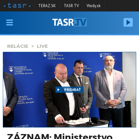
TERAZ.SK
TASR TV
Vtedy.sk
VYSIELANIE
RELÁCIE
RELÁCIE
LIVE
SPRAVODAJSTVO
KONTAKT
ARCHÍV
PREHRAŤ
ZÁZNAM: Ministerstvo