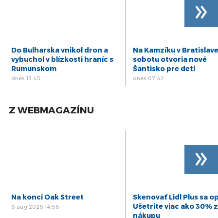
»
Do Bulharska vnikol dron a
Na Kamzíku v Bratislave
vybuchol v blízkosti hraníc s
sobotu otvoria nové
Rumunskom
Šantisko pre deti
dnes 13:45
dnes 07:42
Z WEBMAGAZÍNU
»
Na konci Oak Street
Skenovať Lidl Plus sa op
Ušetrite viac ako 30% z
6 aug 2026 14:56
nákupu