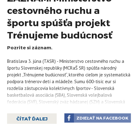
cestovného ruchu a
športu spúšťa projekt
Trénujeme budúcnosť
Pozrite si záznam.
Bratislava 3. júna (TASR) - Ministerstvo cestovného ruchu a
športu Slovenskej republiky (MCRaŠ SR) spúšťa národný
projekt „Trénujeme budúcnosť“, ktorého cieľom je systematická
podpora trénerov detí a mládeže. Sumu 600-tisíc eur si
rozdelia zástupcovia kolektívnych športov - Slovenská
basketbalová asociácia (SBA), Slovenská volejbalová
federácia (SVF), Slovenský zväz hádzanej (SZH) a Slovenská
plavecká federácia (SPF). K vzniku projektu prišlo na základe
požiadaviek športových zväzov a je výsledkom rokovaní s
ZDIEĽAŤ NA FACEBOOK
ČÍTAŤ ĎALEJ
MCRaŠ. Dostupné finančné prostriedky budú nasmerované
priamo k trénerom detí a mládeže v športových kluboch.
„Štartujeme projekt, ktorý má pre slovenské športové hnutie