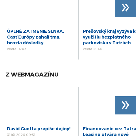
»
ÚPLNÉ ZATMENIE SLNKA:
Prešovský kraj vyzýva k
Časť Európy zahalí tma,
využitiu bezplatného
hrozia dôsledky
parkoviska v Tatrách
včera 14:03
včera 15:46
Z WEBMAGAZÍNU
»
David Guetta prepíše dejiny!
Financovanie cez Tatr
Leasing otvára nové
31 júl 2026 09:51