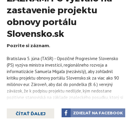
zastavenie projektu
obnovy portálu
Slovensko.sk
Pozrite si záznam.
Bratislava 5. júna (TASR) - Opozičné Progresívne Slovensko
(PS) vyzýva ministra investícií, regionálneho rozvoja a
informatizácie Samuela Migaľa (nezávislý), aby zohľadnil
kritiku projektu obnovy portálu Slovensko.sk za viac ako 90
miliónov eur. Zároveň, aby dal do pondelka (8. 6.) verejný
záväzok, že k podpisu projektu nedôjde, kým nedostane
pozitívne stanoviská na základe znaleckého posudku, ktorý si
dala vláda vypracovať a od Útvaru hodnoty za peniaze (ÚHP).
V piatok o tom na tlačovej konferencii informoval poslanec
ZDIEĽAŤ NA FACEBOOK
ČÍTAŤ ĎALEJ
Národnej rady (NR) SR Ján Hargaš (PS), ktorý ministrovi zaslal
aj list.