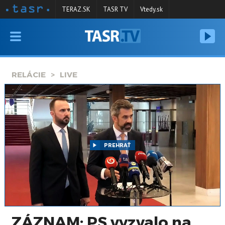
TERAZ.SK
TASR TV
Vtedy.sk
VYSIELANIE
RELÁCIE
RELÁCIE
LIVE
SPRAVODAJSTVO
KONTAKT
ARCHÍV
PREHRAŤ
ZÁZNAM: PS vyzvalo na