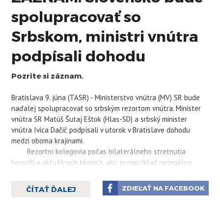
spolupracovať so
Srbskom, ministri vnútra
podpísali dohodu
Pozrite si záznam.
Bratislava 9. júna (TASR) - Ministerstvo vnútra (MV) SR bude
naďalej spolupracovať so srbským rezortom vnútra. Minister
vnútra SR Matúš Šutaj Eštok (Hlas-SD) a srbský minister
vnútra Ivica Dačič podpísali v utorok v Bratislave dohodu
medzi oboma krajinami.
Rezortní kolegovia počas bilaterálneho stretnutia
hovorili o aktuálnych témach, ako je napríklad nelegálna
migrácia. Práve tam podľa Šutaja Eštoka v rokoch 2023 a 2024
zohralo Srbsko kľúčovú úlohu, „pretože bez Srbov by sme
ZDIEĽAŤ NA FACEBOOK
ČÍTAŤ ĎALEJ
neboli schopní chrániť vonkajšiu hranicu schengenu“. Poukázal
na to, že sa podarilo zastaviť tok migrantov na
západobalkánskej trase. „Preto sa pašeráci, ktorí pašujú nielen