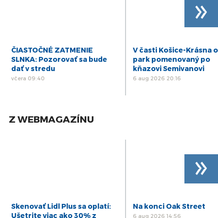
»
ČIASTOČNÉ ZATMENIE
V časti Košice-Krásna o
SLNKA: Pozorovať sa bude
park pomenovaný po
dať v stredu
kňazovi Semivanovi
včera 09:40
6 aug 2026 20:16
Z WEBMAGAZÍNU
»
Skenovať Lidl Plus sa oplatí:
Na konci Oak Street
Ušetrite viac ako 30% z
6 aug 2026 14:56