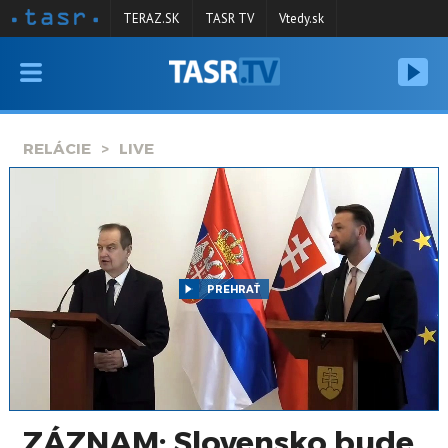
TERAZ.SK
TASR TV
Vtedy.sk
VYSIELANIE
RELÁCIE
RELÁCIE
LIVE
SPRAVODAJSTVO
KONTAKT
ARCHÍV
PREHRAŤ
ZÁZNAM: Slovensko bude