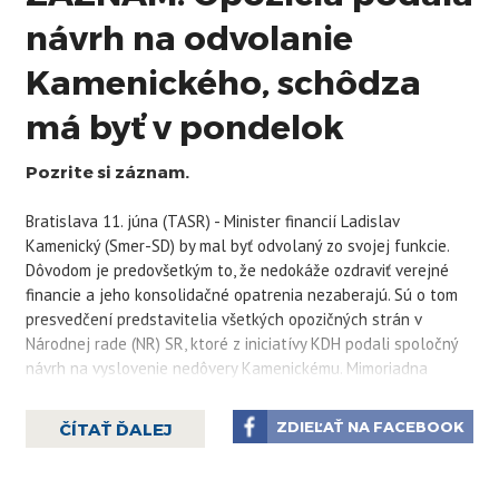
návrh na odvolanie
Kamenického, schôdza
má byť v pondelok
Pozrite si záznam.
Bratislava 11. júna (TASR) - Minister financií Ladislav
Kamenický (Smer-SD) by mal byť odvolaný zo svojej funkcie.
Dôvodom je predovšetkým to, že nedokáže ozdraviť verejné
financie a jeho konsolidačné opatrenia nezaberajú. Sú o tom
presvedčení predstavitelia všetkých opozičných strán v
Národnej rade (NR) SR, ktoré z iniciatívy KDH podali spoločný
návrh na vyslovenie nedôvery Kamenickému. Mimoriadna
schôdza je zvolaná na pondelok 15. júna o 13.15 h.
„Verejné financie pod taktovkou ministra Kamenického
ZDIEĽAŤ NA FACEBOOK
ČÍTAŤ ĎALEJ
vyzerajú ako studená sprcha. Keď sa pozeráte každé ráno na
stav ekonomiky, tak vás až obleje pot z toho, ako minister
Kamenický už dva roky ruinuje verejné financie, robí zlú