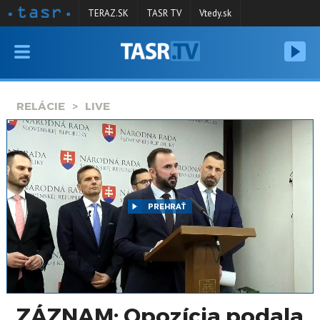
TERAZ.SK
TASR TV
Vtedy.sk
VYSIELANIE
RELÁCIE
RELÁCIE
LIVE
SPRAVODAJSTVO
KONTAKT
ARCHÍV
PREHRAŤ
ZÁZNAM: Opozícia podala