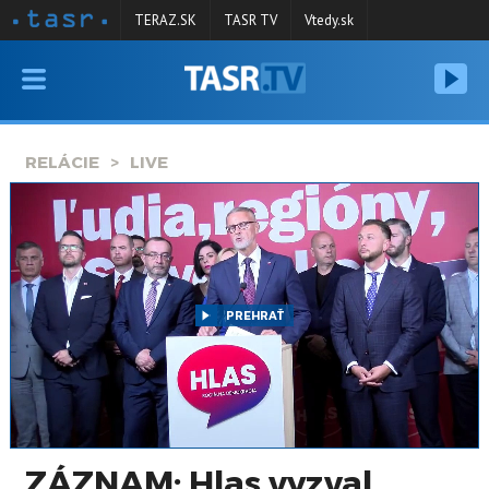
TERAZ.SK
TASR TV
Vtedy.sk
VYSIELANIE
RELÁCIE
RELÁCIE
LIVE
SPRAVODAJSTVO
KONTAKT
ARCHÍV
PREHRAŤ
ZÁZNAM: Hlas vyzval