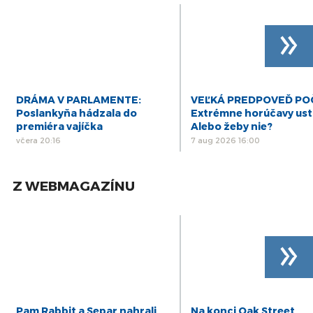
»
DRÁMA V PARLAMENTE:
VEĽKÁ PREDPOVEĎ POČ
Poslankyňa hádzala do
Extrémne horúčavy ustú
premiéra vajíčka
Alebo žeby nie?
včera 20:16
7 aug 2026 16:00
Z WEBMAGAZÍNU
»
Pam Rabbit a Separ nahrali
Na konci Oak Street