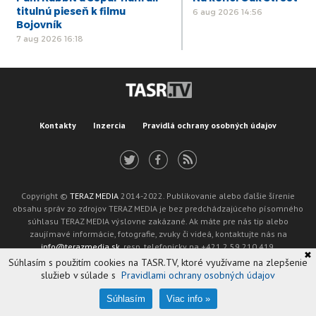
titulnú pieseň k filmu
6 aug 2026 14:56
Bojovník
7 aug 2026 16:18
Kontakty
Inzercia
Pravidlá ochrany osobných údajov
Copyright ©
TERAZ MEDIA
2014-2022. Publikovanie alebo ďalšie šírenie
obsahu správ zo zdrojov TERAZ MEDIA je bez predchádzajúceho písomného
súhlasu TERAZ MEDIA výslovne zakázané. Ak máte pre nás tip alebo
zaujímavé informácie, fotografie, zvuky či videá, kontaktujte nás na
info@terazmedia.sk
, resp. telefonicky na +421 2 59 210 419.
✖
Žiadosť o zverejnenie opravy v zmysle zákona o publikáciách je možné zaslať
Súhlasím s použitím cookies na TASR.TV, ktoré využívame na zlepšenie
na adresu oprava@tasr.sk.
služieb v súlade s
Pravidlami ochrany osobných údajov
Web design and technology by
ADIT
.
Oznámenie prevádzkovateľa podľa § 11a zákona č. 265/2022 Z. z.
Súhlasím
Viac info »