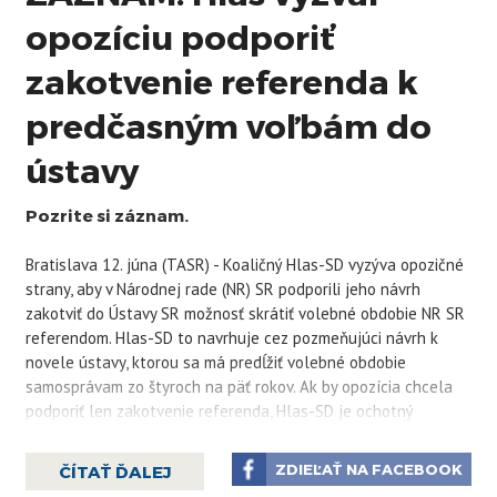
opozíciu podporiť
zakotvenie referenda k
predčasným voľbám do
ústavy
Pozrite si záznam.
Bratislava 12. júna (TASR) - Koaličný Hlas-SD vyzýva opozičné
strany, aby v Národnej rade (NR) SR podporili jeho návrh
zakotviť do Ústavy SR možnosť skrátiť volebné obdobie NR SR
referendom. Hlas-SD to navrhuje cez pozmeňujúci návrh k
novele ústavy, ktorou sa má predĺžiť volebné obdobie
samosprávam zo štyroch na päť rokov. Ak by opozícia chcela
podporiť len zakotvenie referenda, Hlas-SD je ochotný
„obetovať“ predĺženie volebného obdobia. Uviedli to
predstavitelia strany na piatkovej tlačovej konferencii.
ZDIEĽAŤ NA FACEBOOK
ČÍTAŤ ĎALEJ
Šéf Hlasu-SD Matúš Šutaj Eštok vyzval opozičné PS, KDH