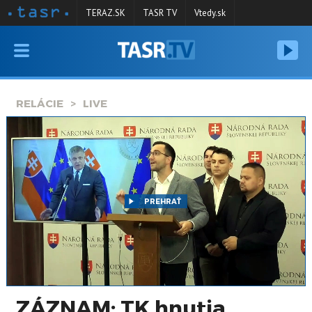
TERAZ.SK
TASR TV
Vtedy.sk
VYSIELANIE
RELÁCIE
RELÁCIE
LIVE
SPRAVODAJSTVO
KONTAKT
ARCHÍV
PREHRAŤ
ZÁZNAM: TK hnutia