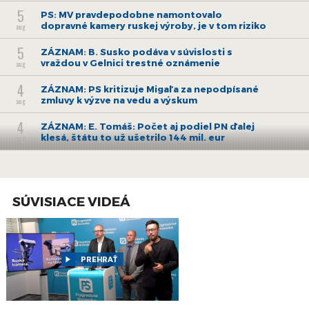
5
PS: MV pravdepodobne namontovalo
dopravné kamery ruskej výroby, je v tom riziko
aug
5
ZÁZNAM: B. Susko podáva v súvislosti s
vraždou v Gelnici trestné oznámenie
aug
4
ZÁZNAM: PS kritizuje Migaľa za nepodpísané
zmluvy k výzve na vedu a výskum
aug
4
ZÁZNAM: E. Tomáš: Počet aj podiel PN ďalej
klesá, štátu to už ušetrilo 144 mil. eur
aug
3
ZÁZNAM: E. Tomáš: Od pondelka začínajú
naplno fungovať pravidlá o rovnakom
aug
odmeňovaní
SÚVISIACE VIDEÁ
30
ZÁZNAM: Brífing Slovenského
hydrometeorologického ústavu
júl
30
ZÁZNAM: ZMOS a Zdravý vinič podpísali
memorandum o edukácii o zlatom žltnutí
PREHRAŤ
júl
viniča
28
ZÁZNAM: ZMOS urobí s MV i políciou
preventívnu kampaň o riziku finančných