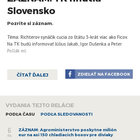
Slovensko
Pozrite si záznam.
Téma: Richterov synáčik cucia zo štátu 3-krát viac ako Ficov.
Na TK budú informovať Július
Jakab
, Igor Dušenka a Peter
Pollák ml.
ZDIEĽAŤ NA FACEBOOK
ČÍTAŤ ĎALEJ
VYDANIA TEJTO RELÁCIE
PODĽA ČASU
PODĽA SLEDOVANOSTI
6
ZÁZNAM: Agroministerstvo poskytne milión
eur na asi 150 chladiacich boxov pre diviaky
aug