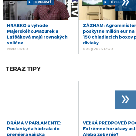
20
PREHRAŤ
PREHRAŤ
júl
16
ZÁZNAM: R. Kaliňák: MO SR by sa mohlo
postupne začať sťahovať do nového sídla
júl
HRABKO o výhode
ZÁZNAM: Agrominister
počas leta
Majerského:Mazurek a
poskytne milión eur na 
15
Laššáková majú rovnakých
150 chladiacich boxov 
ZÁZNAM: R. Takáč: Predseda NKÚ o
korupčných pomeroch v agrorezorte klame,
voličov
diviaky
júl
robí politiku
včera 06:00
6 aug 2026 12:40
14
ZÁZNAM: SKSaPA je presvedčená, že nový
model vzdelávania sestier systému nepomôže
júl
TERAZ TIPY
»
DRÁMA V PARLAMENTE:
VEĽKÁ PREDPOVEĎ POČ
Poslankyňa hádzala do
Extrémne horúčavy ustú
premiéra vajíčka
Alebo žeby nie?