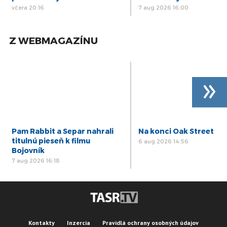
včera 20:16
7 aug 2026 16:00
Z WEBMAGAZÍNU
»
Pam Rabbit a Separ nahrali
Na konci Oak Street
titulnú pieseň k filmu
6 aug 2026 14:56
Bojovník
7 aug 2026 16:18
Kontakty
Inzercia
Pravidlá ochrany osobných údajov