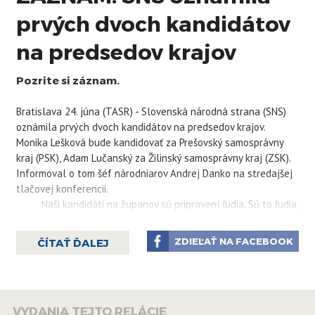
prvých dvoch kandidátov
na predsedov krajov
Pozrite si záznam.
Bratislava 24. júna (TASR) - Slovenská národná strana (SNS)
oznámila prvých dvoch kandidátov na predsedov krajov.
Monika Lešková bude kandidovať za Prešovský samosprávny
kraj (PSK), Adam Lučanský za Žilinský samosprávny kraj (ZSK).
Informoval o tom šéf národniarov Andrej Danko na stredajšej
tlačovej konferencii.
„Naši kandidáti na županov sú pripravení ľudia. Sú to ľudia,
ktorí sa dotkli výkonu verejnej moci,“ uviedol Danko. Predseda
SNS zároveň podotkol, že o možných kandidátoch za Smer-SD
ZDIEĽAŤ NA FACEBOOK
ČÍTAŤ ĎALEJ
alebo Hlas-SD v týchto krajoch nevie. Žiada tak o podporu
predstavených kandidátov.
Lešková priblížila, že jej prioritami budú moderné
vzdelávanie, zlepšenie zdravotnej a sociálnej starostlivosti či
VYDANIA TEJTO RELÁCIE
podpora športových klubov. Potenciál vidí aj v cestovnom