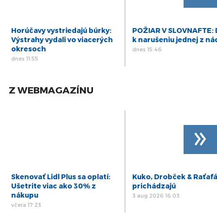
Horúčavy vystriedajú búrky:
POŽIAR V SLOVNAFTE: 
Výstrahy vydali vo viacerých
k narušeniu jednej z ná
okresoch
dnes 15:46
dnes 11:55
Z WEBMAGAZÍNU
»
Skenovať Lidl Plus sa oplatí:
Kuko, Drobček & Raťaf
Ušetrite viac ako 30% z
prichádzajú
nákupu
3 aug 2026 16:03
včera 17:23