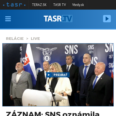
TERAZ.SK
TASR TV
Vtedy.sk
VYSIELANIE
RELÁCIE
RELÁCIE
LIVE
SPRAVODAJSTVO
KONTAKT
ARCHÍV
PREHRAŤ
ZÁZNAM: SNS oznámila