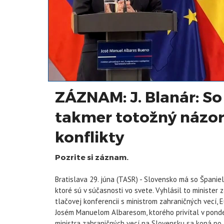
ZÁZNAM: J. Blanár: 
takmer totožný názor
konflikty
Pozrite si záznam.
Bratislava 29. júna (TASR) - Slovensko má so Španie
ktoré sú v súčasnosti vo svete. Vyhlásil to minister
tlačovej konferencii s ministrom zahraničných vecí,
Josém Manuelom Albaresom, ktorého privítal v pondel
ministra zahraničných vecí na Slovensku sa koná po 