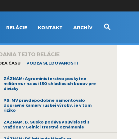
RELÁCIE
KONTAKT
ARCHÍV
DANIA TEJTO RELÁCIE
DĽA ČASU
PODĽA SLEDOVANOSTI
ZÁZNAM: Agroministerstvo poskytne
milión eur na asi 150 chladiacich boxov pre
diviaky
PS: MV pravdepodobne namontovalo
dopravné kamery ruskej výroby, je v tom
riziko
ZÁZNAM: B. Susko podáva v súvislosti s
vraždou v Gelnici trestné oznámenie
ZÁZNAM: PS kritizuje Migaľa za