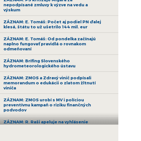
nepodpísané zmluvy k výzve na vedu a
výskum
ZÁZNAM: E. Tomáš: Počet aj podiel PN ďalej
klesá, štátu to už ušetrilo 144 mil. eur
ZÁZNAM: E. Tomáš: Od pondelka začínajú
naplno fungovať pravidlá o rovnakom
odmeňovaní
ZÁZNAM: Brífing Slovenského
hydrometeorologického ústavu
ZÁZNAM: ZMOS a Zdravý vinič podpísali
memorandum o edukácii o zlatom žltnutí
viniča
ZÁZNAM: ZMOS urobí s MV i políciou
preventívnu kampaň o riziku finančných
podvodov
ZÁZNAM: R. Raši apeluje na vyhlásenie
druhej výzvy na nákup bezemisných
autobusov