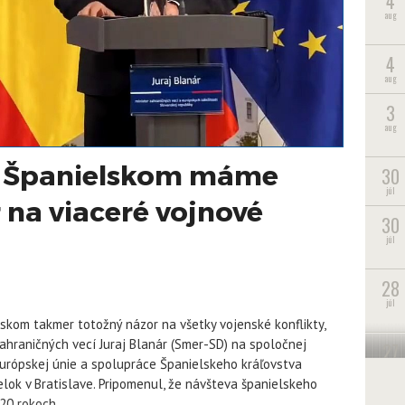
4
aug
4
aug
3
aug
So Španielskom máme
30
júl
 na viaceré vojnové
30
júl
28
júl
lskom takmer totožný názor na všetky vojenské konflikty,
 zahraničných vecí Juraj Blanár (Smer-SD) na spoločnej
27
 Európskej únie a spolupráce Španielskeho kráľovstva
júl
ok v Bratislave. Pripomenul, že návšteva španielskeho
20 rokoch.