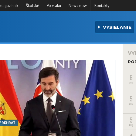
agazín.sk
Školské
Vo vlaku
News now
Kontakty
VYSIELANIE
VY
PO
6
aug
5
aug
5
PREHRAŤ
aug