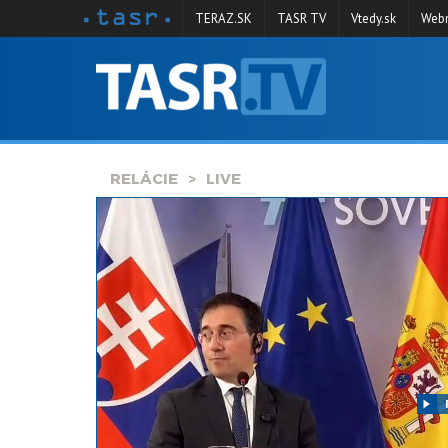
TERAZ.SK
TASR TV
Vtedy.sk
Webm
VYSIELANIE
RELÁCIE
SPRAVODAJSTVO
RELÁCIE
LIVE
KONTAKT
ARCHÍV