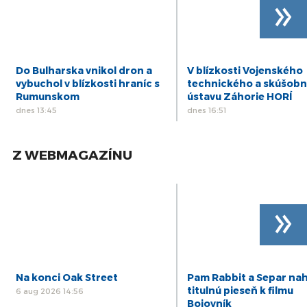
»
Do Bulharska vnikol dron a
V blízkosti Vojenského
vybuchol v blízkosti hraníc s
technického a skúšob
Rumunskom
ústavu Záhorie HORÍ
dnes 13:45
dnes 16:51
Z WEBMAGAZÍNU
»
Na konci Oak Street
Pam Rabbit a Separ nah
titulnú pieseň k filmu
6 aug 2026 14:56
Bojovník