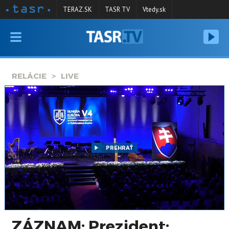
TERAZ.SK
TASR TV
Vtedy.sk
VYSIELANIE
RELÁCIE
RELÁCIE
LIVE
SPRAVODAJSTVO
KONTAKT
ARCHÍV
PREHRAŤ
ZÁZNAM: Prezident: