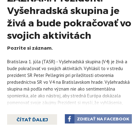
Vyšehradská skupina je
živá a bude pokračovať vo
svojich aktivitách
Pozrite si záznam.
Bratislava 1. júla (TASR) - Vyšehradská skupina (V4) je živá a
bude pokračovať vo svojich aktivitách. Vyhlásil to v stredu
prezident SR Peter Pellegrini pri príležitosti otvorenia
predsedníctva SR vo V4 na Bratislavskom hrade. Vyšehradská
skupina má podľa neho význam nie ako sentimentálna
spomienka, ale ako nástroj, aby stredná Európa dokázala
pomenovať svoje záujmy. Prezident si myslí, že vyhlásenia,
ohlasujúce koniec V4, boli len „zbožným želaním“ niektorých
politikov bez rešpektovania reality.
ZDIEĽAŤ NA FACEBOOK
ČÍTAŤ ĎALEJ
Hlava štátu pripomenula, že o Vyšehradskej skupine sa v
posledných rokoch hovorilo aj s pochybnosťami či
presvedčením, že tento formát spolupráce už patrí do