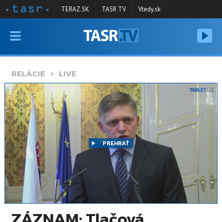
TERAZ.SK
TASR TV
Vtedy.sk
VYSIELANIE
RELÁCIE
RELÁCIE
LIVE
SPRAVODAJSTVO
KONTAKT
ARCHÍV
PREHRAŤ
ZÁZNAM: Tlačová