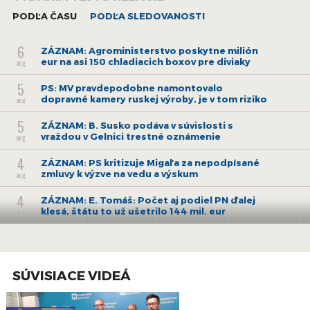
PODĽA ČASU
PODĽA SLEDOVANOSTI
6
ZÁZNAM: Agroministerstvo poskytne milión
eur na asi 150 chladiacich boxov pre diviaky
aug
5
PS: MV pravdepodobne namontovalo
dopravné kamery ruskej výroby, je v tom riziko
aug
5
ZÁZNAM: B. Susko podáva v súvislosti s
vraždou v Gelnici trestné oznámenie
aug
4
ZÁZNAM: PS kritizuje Migaľa za nepodpísané
zmluvy k výzve na vedu a výskum
aug
4
ZÁZNAM: E. Tomáš: Počet aj podiel PN ďalej
klesá, štátu to už ušetrilo 144 mil. eur
aug
3
ZÁZNAM: E. Tomáš: Od pondelka začínajú
naplno fungovať pravidlá o rovnakom
aug
odmeňovaní
SÚVISIACE VIDEÁ
30
ZÁZNAM: Brífing Slovenského
hydrometeorologického ústavu
júl