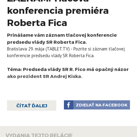
konferencia premiéra
Roberta Fica
Prinášame vám záznam tlačovej konferencie
predsedu vlády SR Roberta Fica.
Bratislava 29. mája (TABLET.TV) - Pozrite si záznam tlačovej
konferencie predsedu vlády SR Roberta Fica.
Téma: Predseda vlády SR R. Fico má opačný názor
ako prezident SR Andrej Kiska.
Tlačovú konferenciu ste mali možnosť sledovať od 16:00 na
TABLET.TV.
ZDIEĽAŤ NA FACEBOOK
ČÍTAŤ ĎALEJ
VYDANIA TEJTO RELÁCIE