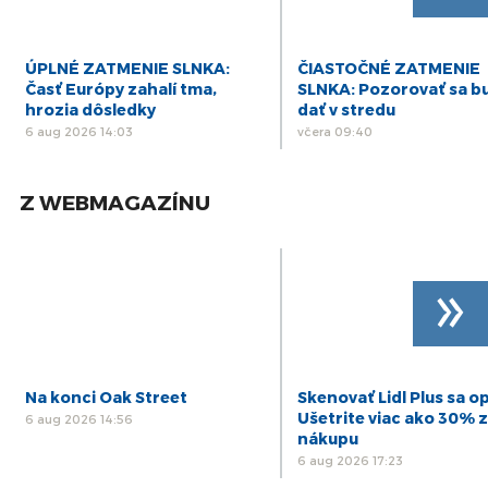
ÚPLNÉ ZATMENIE SLNKA:
ČIASTOČNÉ ZATMENIE
Časť Európy zahalí tma,
SLNKA: Pozorovať sa b
hrozia dôsledky
dať v stredu
6 aug 2026 14:03
včera 09:40
Z WEBMAGAZÍNU
»
Na konci Oak Street
Skenovať Lidl Plus sa op
Ušetrite viac ako 30% z
6 aug 2026 14:56
nákupu
6 aug 2026 17:23