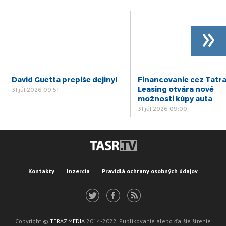
»
David Guetta prepíše dejiny!
Financovanie cez Tatr
Leasing otvára nové
31 júl 2026 09:51
možnosti kúpy auta
31 júl 2026 09:00
Kontakty
Inzercia
Pravidlá ochrany osobných údajov
Copyright ©
TERAZ MEDIA
2014-2022. Publikovanie alebo ďalšie šírenie