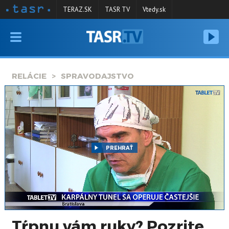
TERAZ.SK
TASR TV
Vtedy.sk
VYSIELANIE
RELÁCIE
RELÁCIE
SPRAVODAJSTVO
SPRAVODAJSTVO
KONTAKT
ARCHÍV
PREHRAŤ
Tŕpnu vám ruky? Pozrite