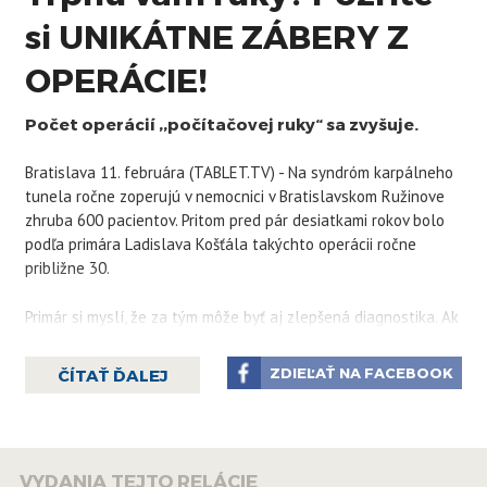
si UNIKÁTNE ZÁBERY Z
OPERÁCIE!
Počet operácií ,,počítačovej ruky“ sa zvyšuje.
Bratislava 11. februára (TABLET.TV) - Na syndróm karpálneho
tunela ročne zoperujú v nemocnici v Bratislavskom Ružinove
zhruba 600 pacientov. Pritom pred pár desiatkami rokov bolo
podľa primára Ladislava Košťála takýchto operácii ročne
približne 30.
Primár si myslí, že za tým môže byť aj zlepšená diagnostika. Ak
pacienta trápi tŕpnutie ruky, ide k obvodnému lekárovi, ten ho
pošle k neurológovi, ktorý ho vyšetrí. Ak zistí, že ide o útlak
ZDIEĽAŤ NA FACEBOOK
ČÍTAŤ ĎALEJ
stredového nervu v zápästí, pacient ide k chirurgovi.
Syndróm počítačovej myši alebo syndróm počítačovej ruky – aj
tak sa táto častá choroba z povolania zvykne nazývať. Pritom
VYDANIA TEJTO RELÁCIE
tu ale bola aj pred dobou počítačov. Avšak neustále