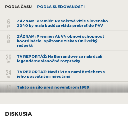
opakovanie tých istých pohybov pri práci s počítačovou myšou
PODĽA ČASU
PODĽA SLEDOVANOSTI
spôsobilo akýsi boom tohto syndrómu.
6
ZÁZNAM: Premiér: Posolstvá Vízie Slovensko
2040 by mala budúca vláda prebrať do PVV
júl
6
ZÁZNAM: Premiér: Ak V4 obnoví schopnosť
koordinácie, opätovne získa v Únii veľký
júl
rešpekt
26
TV REPORTÁŽ: Na Barrandove sa nakrúcali
legendárne vianočné rozprávky
dec
24
TV REPORTÁŽ: Navštívte s nami Betlehem s
jeho posvätnými miestami
dec
17
Takto sa žilo pred novembrom 1989
nov
27
Vychádza román Rastarika z pera Daniela
Forgácsa
jún
DISKUSIA
6
ZÁZNAM: TK hlavného mesta SR Bratislavy
jún