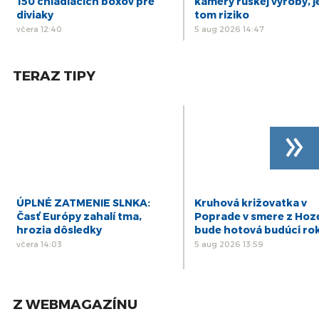
30
150 chladiacich boxov pre
kamery ruskej výroby, j
VECLOVÁ o Košiciach v roku 1945: Preboha, to
je na konci sveta
diviaky
tom riziko
jan
včera 12:40
5 aug 2026 14:47
10
SSS oslávil výročia LT a Dotykov, známy je aj
laureát Ceny Rudolfa Fabryho
dec
TERAZ TIPY
6
NESROVNAL: Vďaka parkovacej politike bude v
rozpočte Bratislavy o desiatky miliónov viac
nov
6
MIKA: Bratislava môže čerpať desať až 100-
»
miliónové dotácie na dopravu
nov
6
VALLO: Policajná stanica na Obchodnej ulici a
metro s nulovou šancou
nov
ÚPLNÉ ZATMENIE SLNKA:
Kruhová križovatka v
Časť Európy zahalí tma,
Poprade v smere z Hoz
hrozia dôsledky
bude hotová budúci ro
včera 14:03
5 aug 2026 13:59
Z WEBMAGAZÍNU