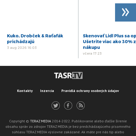
»
Kuko, Drobček & Raťafák
Skenovať Lidl Plus sa op
prichádzajú
Ušetrite viac ako 30% z
nákupu
3 aug 2026 16:03
včera 17:23
Kontakty
Inzercia
Pravidlá ochrany osobných údajov
Copyright ©
TERAZ MEDIA
2014-2022. Publikovanie alebo ďalšie šírenie
obsahu správ zo zdrojov TERAZ MEDIA je bez predchádzajúceho písomného
súhlasu TERAZ MEDIA výslovne zakázané. Ak máte pre nás tip alebo