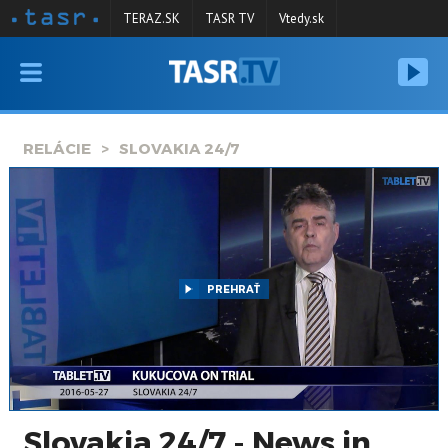
TERAZ.SK
TASR TV
Vtedy.sk
VYSIELANIE
RELÁCIE
RELÁCIE
SLOVAKIA 24/7
SPRAVODAJSTVO
KONTAKT
ARCHÍV
PREHRAŤ
Slovakia 24/7 - News in