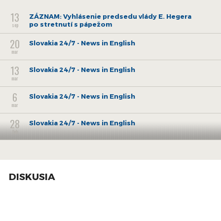
13
ZÁZNAM: Vyhlásenie predsedu vlády E. Hegera
po stretnutí s pápežom
sep
20
Slovakia 24/7 - News in English
mar
13
Slovakia 24/7 - News in English
mar
6
Slovakia 24/7 - News in English
mar
28
Slovakia 24/7 - News in English
feb
21
Slovakia 24/7 - News in English
feb
14
DISKUSIA
Slovakia 24/7 - News in English
feb
7
Slovakia 24/7 - News in English
feb