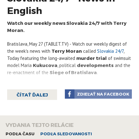
English
Watch our weekly news Slovakia 24/7 with Terry
Moran.
Bratislava, May 27 (TABLET.TV) - Watch our weekly digest of
the week's news with
Terry Moran
called
Slovakia 24/7
,
Today featuring the long-awaited
murder trial
of swimsuit
model Maria
Kukucova
, political
developments
and the
re-enactment of the
Siege of Bratislava
.
ZDIEĽAŤ NA FACEBOOK
ČÍTAŤ ĎALEJ
VYDANIA TEJTO RELÁCIE
PODĽA ČASU
PODĽA SLEDOVANOSTI