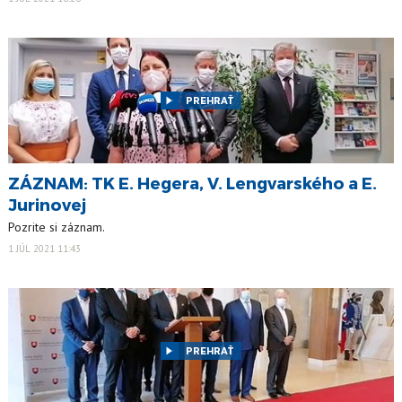
PREHRAŤ
ZÁZNAM: TK E. Hegera, V. Lengvarského a E.
Jurinovej
Pozrite si záznam.
1 JÚL 2021 11:43
PREHRAŤ