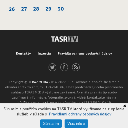
27
28
29
30
26
Kontakty
Inzercia
Pravidlá ochrany osobných údajov
Copyright ©
TERAZ MEDIA
2014-2022. Publikovanie alebo ďalšie šírenie
obsahu správ zo zdrojov TERAZ MEDIA je bez predchádzajúceho písomného
súhlasu TERAZ MEDIA výslovne zakázané. Ak máte pre nás tip alebo
zaujímavé informácie, fotografie, zvuky či videá, kontaktujte nás na
info@terazmedia.sk
, resp. telefonicky na +421 2 59 210 419.
✖
Žiadosť o zverejnenie opravy v zmysle zákona o publikáciách je možné zaslať
Súhlasím s použitím cookies na TASR.TV, ktoré využívame na zlepšenie
na adresu oprava@tasr.sk.
služieb v súlade s
Pravidlami ochrany osobných údajov
Web design and technology by
ADIT
.
Oznámenie prevádzkovateľa podľa § 11a zákona č. 265/2022 Z. z.
Súhlasím
Viac info »