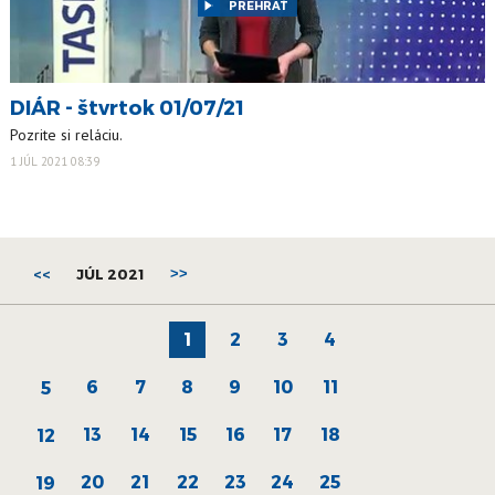
PREHRAŤ
DIÁR - štvrtok 01/07/21
Pozrite si reláciu.
1 JÚL 2021 08:39
<<
JÚL 2021
>>
1
2
3
4
6
7
8
9
10
11
5
13
14
15
16
17
18
12
20
21
22
23
24
25
19