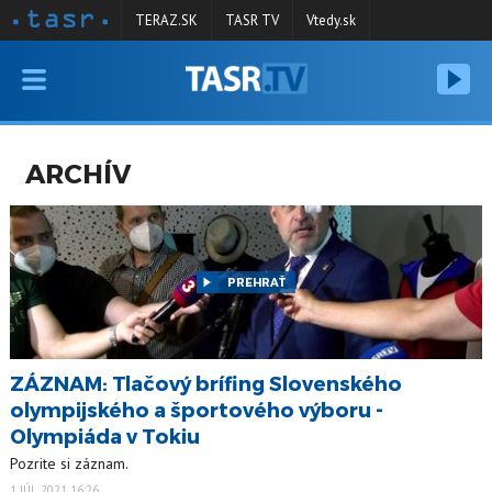
TERAZ.SK
TASR TV
Vtedy.sk
VYSIELANIE
RELÁCIE
ARCHÍV
SPRAVODAJSTVO
KONTAKT
ARCHÍV
PREHRAŤ
ZÁZNAM: Tlačový brífing Slovenského
olympijského a športového výboru -
Olympiáda v Tokiu
Pozrite si záznam.
1 JÚL 2021 16:26