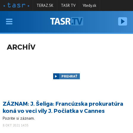
TERAZ.SK
TASR TV
Vtedy.sk
VYSIELANIE
RELÁCIE
ARCHÍV
SPRAVODAJSTVO
KONTAKT
ARCHÍV
PREHRAŤ
ZÁZNAM: J. Šeliga: Francúzska prokuratúra
koná vo veci vily J. Počiatka v Cannes
Pozrite si záznam.
8 OKT 2021 14:35