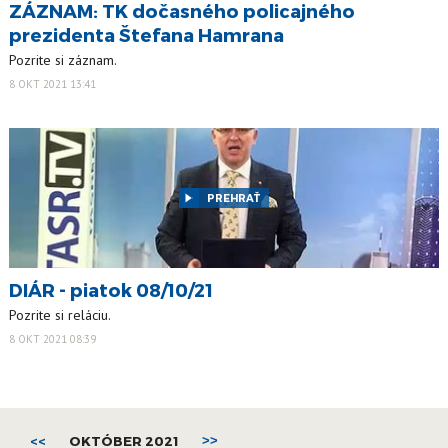
ZÁZNAM: TK dočasného policajného
prezidenta Štefana Hamrana
Pozrite si záznam.
8 OKT 2021 13:41
PREHRAŤ
DIÁR - piatok 08/10/21
Pozrite si reláciu.
8 OKT 2021 08:39
<<
OKTÓBER 2021
>>