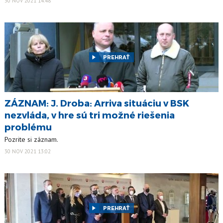
30 NOV 2021 14:48
PREHRAŤ
ZÁZNAM: J. Droba: Arriva situáciu v BSK
nezvláda, v hre sú tri možné riešenia
problému
Pozrite si záznam.
30 NOV 2021 13:02
PREHRAŤ