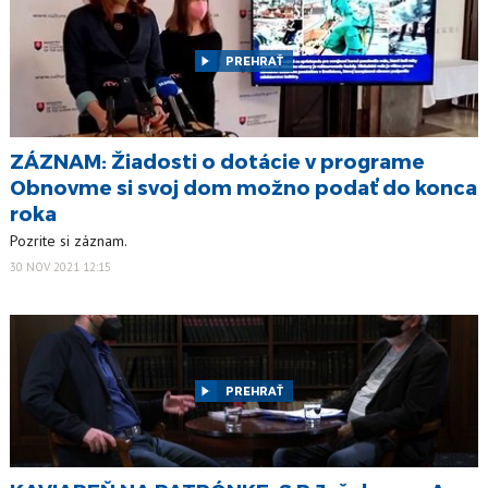
PREHRAŤ
ZÁZNAM: Žiadosti o dotácie v programe
Obnovme si svoj dom možno podať do konca
roka
Pozrite si záznam.
30 NOV 2021 12:15
PREHRAŤ