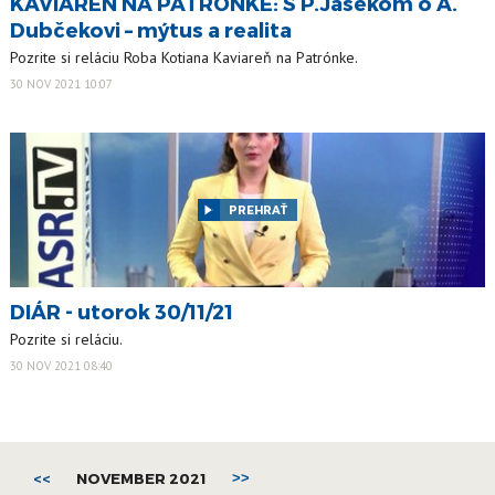
KAVIAREŇ NA PATRÓNKE: S P.Jašekom o A.
Dubčekovi – mýtus a realita
Pozrite si reláciu Roba Kotiana Kaviareň na Patrónke.
30 NOV 2021 10:07
PREHRAŤ
DIÁR - utorok 30/11/21
Pozrite si reláciu.
30 NOV 2021 08:40
<<
NOVEMBER 2021
>>