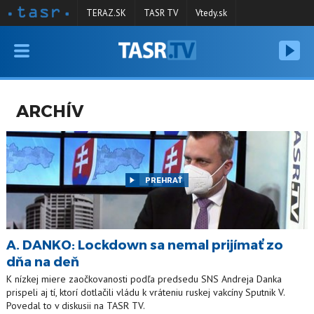
TERAZ.SK
TASR TV
Vtedy.sk
VYSIELANIE
RELÁCIE
ARCHÍV
SPRAVODAJSTVO
KONTAKT
ARCHÍV
PREHRAŤ
A. DANKO: Lockdown sa nemal prijímať zo
dňa na deň
K nízkej miere zaočkovanosti podľa predsedu SNS Andreja Danka
prispeli aj tí, ktorí dotlačili vládu k vráteniu ruskej vakcíny Sputnik V.
Povedal to v diskusii na TASR TV.