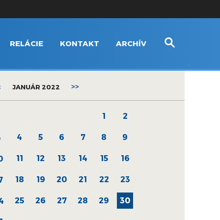
RELÁCIE
KONTAKT
ARCHÍV
<
JANUÁR 2022
>>
1
2
4
5
6
7
8
9
3
11
12
13
14
15
16
0
18
19
20
21
22
23
7
25
26
27
28
29
30
4