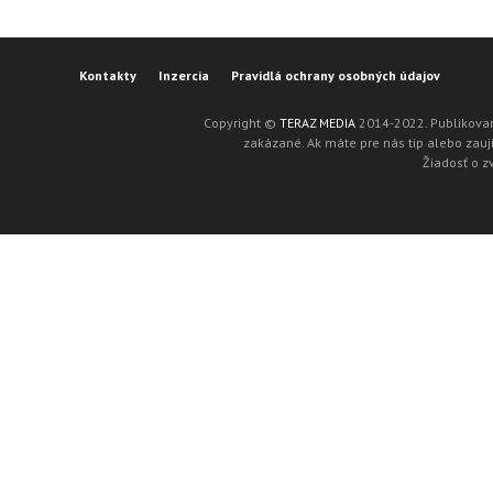
Kontakty
Inzercia
Pravidlá ochrany osobných údajov
Copyright ©
TERAZ MEDIA
2014-2022. Publikovan
zakázané. Ak máte pre nás tip alebo zaují
Žiadosť o z