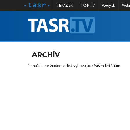
TERAZ.SK
TASR TV
Vtedy.sk
Webm
VYSIELANIE
RELÁCIE
SPRAVODAJSTVO
ARCHÍV
KONTAKT
Nenašli sme žiadne videá vyhovujúce Vašim kritériám
ARCHÍV