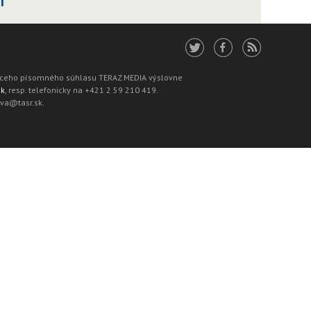
1
júceho písomného súhlasu TERAZ MEDIA výslovne
sk
, resp. telefonicky na +421 2 59 210 419.
ava@tasr.sk.