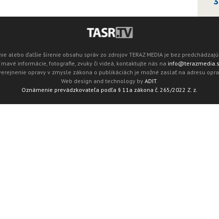
3
ie alebo ďalšie šírenie obsahu správ zo zdrojov TERAZ MEDIA je bez predchádza
mavé informácie, fotografie, zvuky či videá, kontaktujte nás na
info@terazmedia.
verejnenie opravy v zmysle zákona o publikáciách je možné zaslať na adresu opr
Web design and technology by
ADIT
.
Oznámenie prevádzkovateľa podľa § 11a zákona č. 265/2022 Z. z.