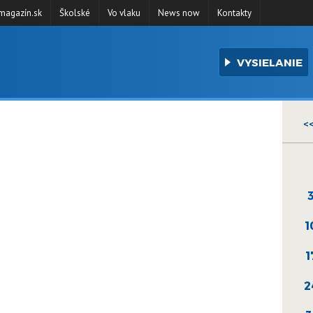
agazín.sk
Školské
Vo vlaku
News now
Kontakty
VYSIELANIE
<
1
1
2