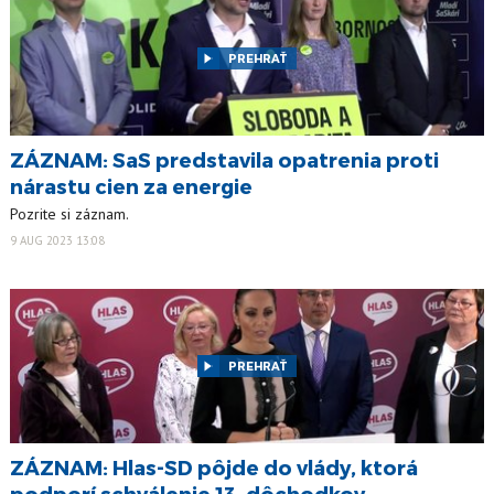
PREHRAŤ
ZÁZNAM: SaS predstavila opatrenia proti
nárastu cien za energie
Pozrite si záznam.
9 AUG 2023 13:08
PREHRAŤ
ZÁZNAM: Hlas-SD pôjde do vlády, ktorá
podporí schválenie 13. dôchodkov