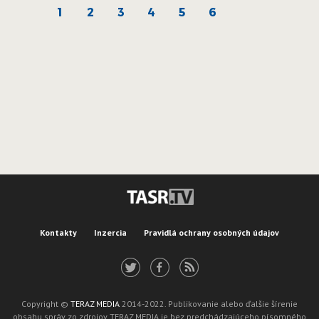
1
2
3
4
5
6
Kontakty
Inzercia
Pravidlá ochrany osobných údajov
Copyright ©
TERAZ MEDIA
2014-2022. Publikovanie alebo ďalšie šírenie
obsahu správ zo zdrojov TERAZ MEDIA je bez predchádzajúceho písomného