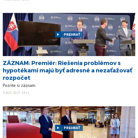
PREHRAŤ
ZÁZNAM: Premiér: Riešenia problémov s
hypotékami majú byť adresné a nezaťažovať
rozpočet
Pozrite si záznam.
9 AUG 2023 14:11
PREHRAŤ