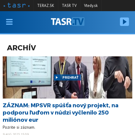
TERAZ.SK
TASR TV
Vtedy.sk
VYSIELANIE
RELÁCIE
ARCHÍV
SPRAVODAJSTVO
KONTAKT
ARCHÍV
PREHRAŤ
ZÁZNAM: MPSVR spúšťa nový projekt, na
podporu ľuďom v núdzi vyčlenilo 250
miliónov eur
Pozrite si záznam.
9 AUG 2023 15:09