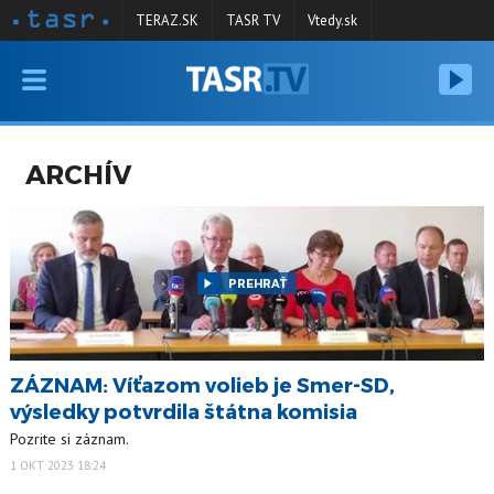
TERAZ.SK
TASR TV
Vtedy.sk
VYSIELANIE
RELÁCIE
ARCHÍV
SPRAVODAJSTVO
KONTAKT
ARCHÍV
PREHRAŤ
ZÁZNAM: Víťazom volieb je Smer-SD,
výsledky potvrdila štátna komisia
Pozrite si záznam.
1 OKT 2023 18:24