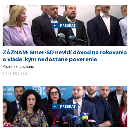
PREHRAŤ
ZÁZNAM: Smer-SD nevidí dôvod na rokovania
o vláde, kým nedostane poverenie
Pozrite si záznam.
1 OKT 2023 14:22
PREHRAŤ