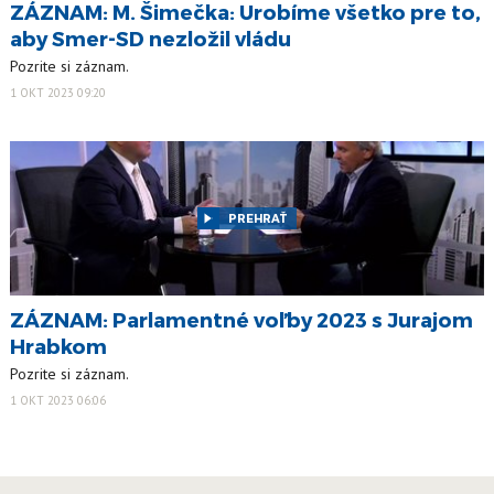
ZÁZNAM: M. Šimečka: Urobíme všetko pre to,
aby Smer-SD nezložil vládu
Pozrite si záznam.
1 OKT 2023 09:20
PREHRAŤ
ZÁZNAM: Parlamentné voľby 2023 s Jurajom
Hrabkom
Pozrite si záznam.
1 OKT 2023 06:06