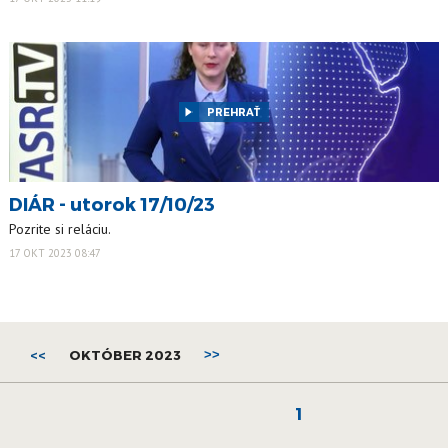
PREHRAŤ
DIÁR - utorok 17/10/23
Pozrite si reláciu.
17 OKT 2023 08:47
<<
OKTÓBER 2023
>>
1