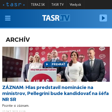
TERAZ.SK
TASR TV
Vtedy.sk
VYSIELANIE
RELÁCIE
ARCHÍV
SPRAVODAJSTVO
KONTAKT
ARCHÍV
PREHRAŤ
ZÁZNAM: Hlas predstavil nominácie na
ministrov, Pellegrini bude kandidovať na šéfa
NR SR
Pozrite si záznam.
17 OKT 2023 11:19