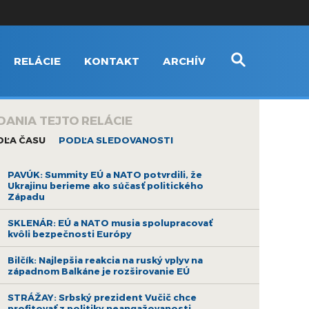
RELÁCIE
KONTAKT
ARCHÍV
DANIA TEJTO RELÁCIE
DĽA ČASU
PODĽA SLEDOVANOSTI
PAVÚK: Summity EÚ a NATO potvrdili, že
Ukrajinu berieme ako súčasť politického
Západu
SKLENÁR: EÚ a NATO musia spolupracovať
kvôli bezpečnosti Európy
Bilčík: Najlepšia reakcia na ruský vplyv na
západnom Balkáne je rozširovanie EÚ
STRÁŽAY: Srbský prezident Vučič chce
profitovať z politiky neangažovanosti