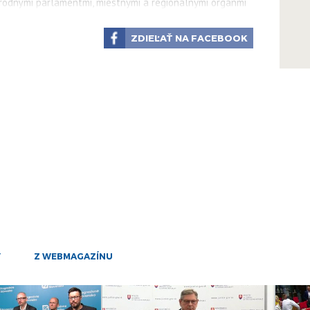
feb
odnými parlamentmi, miestnymi a regionálnymi orgánmi
16
ZDIEĽAŤ NA FACEBOOK
feb
ečnosti, obchodnej politike EÚ, eurozóne, sociálnemu
15
 spomenúť ani otázku dvojakej kvality potravín, keď
feb
rebiteľov".
27
oré na tento problém upozornili, dodal, že Slováci,
jan
dostať tovar rovnakej kvality ako ich spoluobčania v
22
dec
15
dec
9
dec
3
Y
Z WEBMAGAZÍNU
dec
23