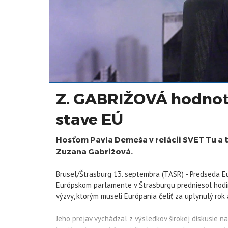
Z. GABRIŽOVÁ hodnotí
stave EÚ
Hosťom Pavla Demeša v relácii SVET Tu a t
Zuzana Gabrižová.
Brusel/Štrasburg 13. septembra (TASR) - Predseda Eu
Európskom parlamente v Štrasburgu predniesol hodin
výzvy, ktorým museli Európania čeliť za uplynulý rok 
Jeho prejav vychádzal z výsledkov širokej diskusie n