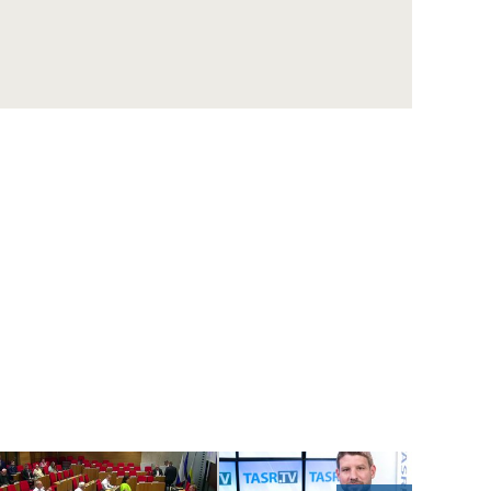
Lajčák o ukrajinskej kríze: Hovoríme jedni o
druhých, ale nehovoríme spoločne
KUBIŠ: Eduard Kukan bol pre mňa veľkým
vzorom a mentorom
MESEŽNIKOV: Putin zahnal sám seba do
kúta
Kňaz VADKERTI: Človeka treba podľa
pápeža prijať takého, aký je
Svet – U.S. Ambassador to Slovakia Bridget
A. Brink
Veľvyslanec BURIAN: Slovensko sa na
Summit za demokraciu intenzívne pripravilo
I. ŠTEFANEC: Demokracia vždy ponúka
riešenia, nedemokratický svet vyrába
problémy
HUMAN FORUM 2021: Posilňovanie
lokálnych demokracií ako prevencia rastu