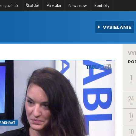
agazín.sk
Školské
Vo vlaku
News now
Kontakty
VYSIELANIE
VY
PO
1
júl
24
jún
17
jún
PREHRAŤ
10