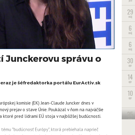
jún
29
máj
6
máj
6
máj
 Junckerovu správu o
30
apr
14
apr
eraz je šéfredaktorka portálu EurActiv.sk
10
apr
rópskej komisie (EK) Jean-Claude Juncker dnes v
ový prejav o stave Únie. Poukázal v ňom na najväčšie
25
a ktoré pred lídrami EÚ stoja v najbližšej budúcnosti.
mar
24
a tému "budúcnosť Európy", ktorá prebiehala naprieč