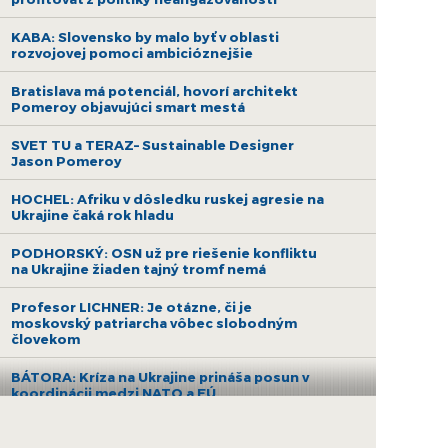
KABA: Slovensko by malo byť v oblasti
rozvojovej pomoci ambicióznejšie
Bratislava má potenciál, hovorí architekt
Pomeroy objavujúci smart mestá
SVET TU a TERAZ– Sustainable Designer
Jason Pomeroy
HOCHEL: Afriku v dôsledku ruskej agresie na
Ukrajine čaká rok hladu
PODHORSKÝ: OSN už pre riešenie konfliktu
na Ukrajine žiaden tajný tromf nemá
Profesor LICHNER: Je otázne, či je
moskovský patriarcha vôbec slobodným
človekom
BÁTORA: Kríza na Ukrajine prináša posun v
koordinácii medzi NATO a EÚ
PEŠKO: Putin sa riadi princípmi z 19.
storočia a studenej vojny