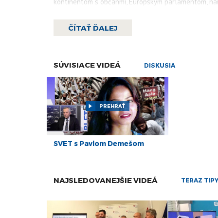
kontinentom s občanmi, Európskym parlamentom, nár
a občianskou spoločnosťou.
ČÍTAŤ ĎALEJ
Vo svojom prejave venovanom otázkam migrácie, bezp
pilieru či zahraničnej politike EÚ nezabudol Juncker
zdôraznil, že "nemôže existovať druhá kategória spot
SÚVISIACE VIDEÁ
DISKUSIA
S odkazom na krajiny strednej a východnej Európy, kt
Maďari alebo Česi si zaslúžia pod rovnakou značkou 
západných krajinách EÚ.
PREHRAŤ
Viac čítajte
tu
.
SVET s Pavlom Demešom
NAJSLEDOVANEJŠIE VIDEÁ
TERAZ TIP