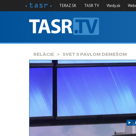
TERAZ.SK
TASR TV
Vtedy.sk
Webm
VYSIELANIE
RELÁCIE
SPRAVODAJSTVO
RELÁCIE
SVET S PAVLOM DEMEŠOM
KONTAKT
ARCHÍV