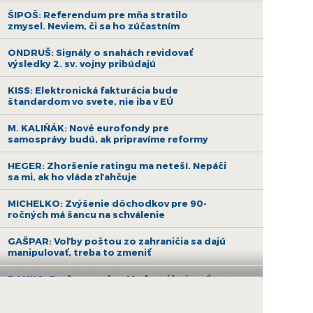
ŠIPOŠ: Referendum pre mňa stratilo
zmysel. Neviem, či sa ho zúčastním
ONDRUŠ: Signály o snahách revidovať
výsledky 2. sv. vojny pribúdajú
KISS: Elektronická fakturácia bude
štandardom vo svete, nie iba v EÚ
M. KALIŇÁK: Nové eurofondy pre
samosprávy budú, ak pripravíme reformy
HEGER: Zhoršenie ratingu ma neteší. Nepáči
sa mi, ak ho vláda zľahčuje
MICHELKO: Zvýšenie dôchodkov pre 90-
ročných má šancu na schválenie
GAŠPAR: Voľby poštou zo zahraničia sa dajú
manipulovať, treba to zmeniť
DANKO: Poďme spolu s Maďarmi bojovať za
ruskú ropu a nehádajme sa