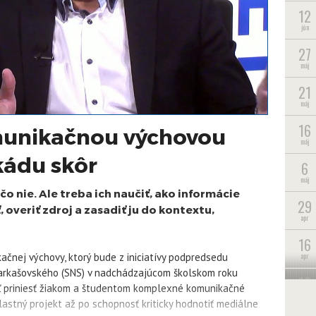
12
jún
27
máj
21
máj
16
unikačnou výchovou
máj
kádu skôr
6
máj
o nie. Ale treba ich naučiť, ako informácie
29
 overiť zdroj a zasadiť ju do kontextu,
apr
16
apr
ikačnej výchovy, ktorý bude z iniciatívy podpredsedu
arkašovského (SNS) v nadchádzajúcom školskom roku
10
ieľ priniesť žiakom a študentom komplexné komunikačné
apr
lastný projekt až po schopnosť kriticky hodnotiť mediálne