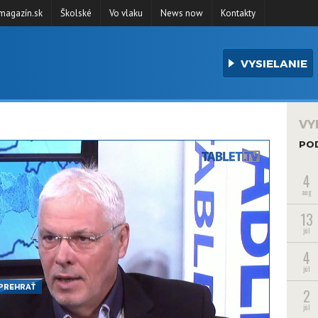
agazín.sk
Školské
Vo vlaku
News now
Kontakty
VYSIELANIE
VY
PO
4
aug
13
júl
4
júl
PREHRAŤ
2
júl