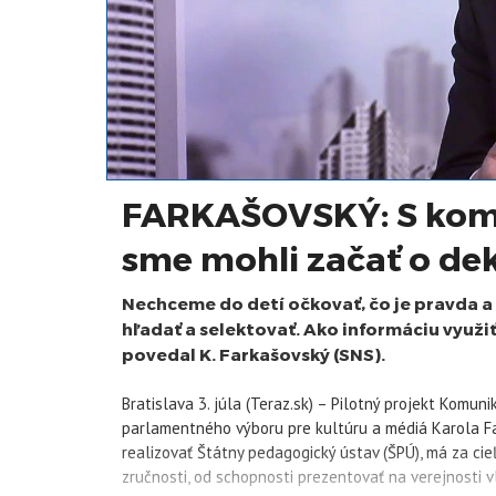
FARKAŠOVSKÝ: S kom
sme mohli začať o de
Nechceme do detí očkovať, čo je pravda a č
hľadať a selektovať. Ako informáciu využiť,
povedal K. Farkašovský (SNS).
Bratislava 3. júla (Teraz.sk) – Pilotný projekt Komun
parlamentného výboru pre kultúru a médiá Karola F
realizovať Štátny pedagogický ústav (ŠPÚ), má za c
zručnosti, od schopnosti prezentovať na verejnosti v