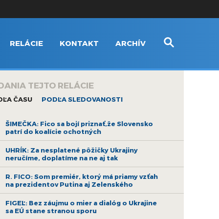
RELÁCIE
KONTAKT
ARCHÍV
DANIA TEJTO RELÁCIE
DĽA ČASU
PODĽA SLEDOVANOSTI
ŠIMEČKA: Fico sa bojí priznať,že Slovensko
patrí do koalície ochotných
UHRÍK: Za nesplatené pôžičky Ukrajiny
neručíme, doplatíme na ne aj tak
R. FICO: Som premiér, ktorý má priamy vzťah
na prezidentov Putina aj Zelenského
FIGEĽ: Bez záujmu o mier a dialóg o Ukrajine
sa EÚ stane stranou sporu