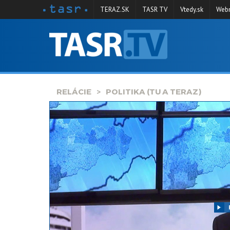
TERAZ.SK
TASR TV
Vtedy.sk
Webm
VYSIELANIE
RELÁCIE
SPRAVODAJSTVO
RELÁCIE
POLITIKA (TU A TERAZ)
KONTAKT
ARCHÍV