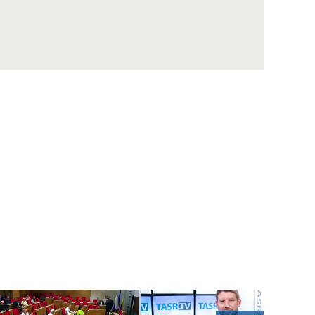
ŠUTAJ EŠTOK: Sme obeťou politického
vydierania prezidenta Zelenského
KOLLÁR: So Sulíkom máme podobné názory
na ekonomické otázky
ŠIPOŠ: Obyčajní ľudia v práci piť nesmú, 150
vyvolených poslancov môže
DUBÉCI: R.Fico obhajuje v kauze opravy
ropovodu Družba záujem V.Orbána
WINKLER: Každý vidí, ako funguje Bratislava,
bude sa musieť rozhodnúť
B. Gröhling: Najlepšia sociálna politika je
pracovné miesto
VENHART: Ak chce SAV podporiť špičkovú
vedu, musí si určiť priority
DANKO: Prvý zákon, čo schválime, musí byť
zmena rokovacieho poriadku