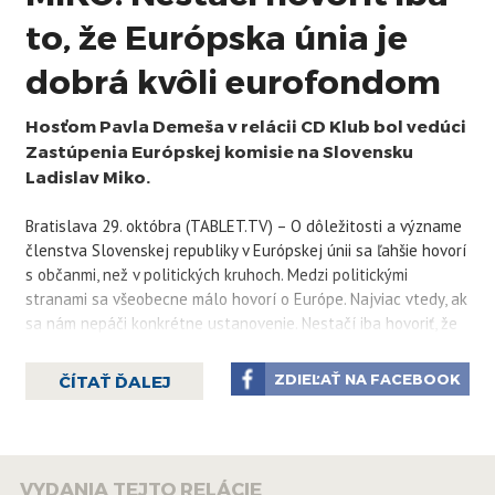
to, že Európska únia je
dobrá kvôli eurofondom
Hosťom Pavla Demeša v relácii CD Klub bol vedúci
Zastúpenia Európskej komisie na Slovensku
Ladislav Miko.
Bratislava 29. októbra (TABLET.TV) – O dôležitosti a význame
členstva Slovenskej republiky v Európskej únii sa ľahšie hovorí
s občanmi, než v politických kruhoch. Medzi politickými
stranami sa všeobecne málo hovorí o Európe. Najviac vtedy, ak
sa nám nepáči konkrétne ustanovenie. Nestačí iba hovoriť, že
Európska únia je dobrá, pretože z nej máme možnosť čerpať
finančné prostriedky. V relácii CD Klub na TABLET.TV to
ZDIEĽAŤ NA FACEBOOK
ČÍTAŤ ĎALEJ
uviedol Ladislav Miko, vedúci Zastúpenia Európskej komisie na
Slovensku.
"
Pre Slovensko je dôležité, aby sa aj politické strany vo
VYDANIA TEJTO RELÁCIE
verejnom priestore viac rozprávali o Európe. Okrem