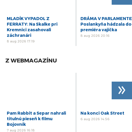
MLADÍK VYPADOL Z
DRÁMA V PARLAMENTE
FERRATY: Na Skalke pri
Poslankyňa hádzala do
Kremnici zasahovali
premiéra vajíčka
záchranári
8 aug 2026 20:16
8 aug 2026 17:19
Z WEBMAGAZÍNU
»
Pam Rabbit a Separ nahrali
Na konci Oak Street
titulnú pieseň k filmu
6 aug 2026 14:56
Bojovník
7 aug 2026 16:18