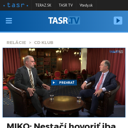
TERAZ.SK
TASR TV
Vtedy.sk
VYSIELANIE
RELÁCIE
RELÁCIE
CD KLUB
SPRAVODAJSTVO
KONTAKT
ARCHÍV
PREHRAŤ
MIKO: Nestačí hovoriť iba