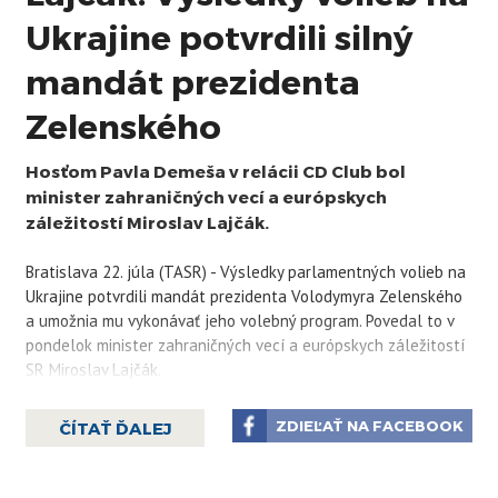
Ukrajine potvrdili silný
mandát prezidenta
Zelenského
Hosťom Pavla Demeša v relácii CD Club bol
minister zahraničných vecí a európskych
záležitostí Miroslav Lajčák.
Bratislava 22. júla (TASR) - Výsledky parlamentných volieb na
Ukrajine potvrdili mandát prezidenta Volodymyra Zelenského
a umožnia mu vykonávať jeho volebný program. Povedal to v
pondelok minister zahraničných vecí a európskych záležitostí
SR Miroslav Lajčák.
"Výsledky parlamentných volieb potvrdili silný mandát
ZDIEĽAŤ NA FACEBOOK
ČÍTAŤ ĎALEJ
prezidenta Zelenského a sú dobrým výsledkom z hľadiska toho,
že parlamentná väčšina bude tvorená prezidentovými ľuďmi,"
povedal Lajčák v relácii Pavla Demeša CD Klub v spravodajskej