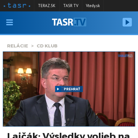
TERAZ.SK
TASR TV
Vtedy.sk
VYSIELANIE
RELÁCIE
RELÁCIE
CD KLUB
SPRAVODAJSTVO
KONTAKT
ARCHÍV
PREHRAŤ
Lajčák: Výsledky volieb na