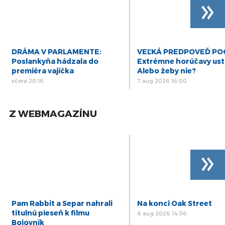
»
DRÁMA V PARLAMENTE:
VEĽKÁ PREDPOVEĎ POČ
Poslankyňa hádzala do
Extrémne horúčavy ustú
premiéra vajíčka
Alebo žeby nie?
včera 20:16
7 aug 2026 16:00
Z WEBMAGAZÍNU
»
Pam Rabbit a Separ nahrali
Na konci Oak Street
titulnú pieseň k filmu
6 aug 2026 14:56
Bojovník