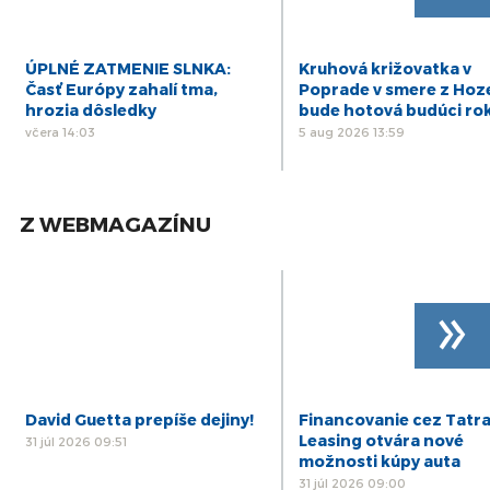
ÚPLNÉ ZATMENIE SLNKA:
Kruhová križovatka v
Časť Európy zahalí tma,
Poprade v smere z Hoz
hrozia dôsledky
bude hotová budúci ro
včera 14:03
5 aug 2026 13:59
Z WEBMAGAZÍNU
»
David Guetta prepíše dejiny!
Financovanie cez Tatr
Leasing otvára nové
31 júl 2026 09:51
možnosti kúpy auta
31 júl 2026 09:00