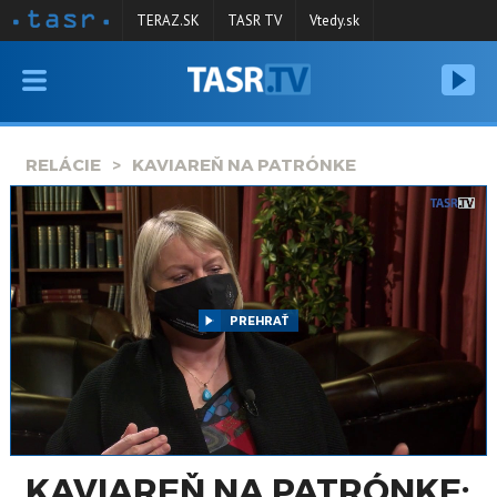
TERAZ.SK
TASR TV
Vtedy.sk
VYSIELANIE
RELÁCIE
RELÁCIE
KAVIAREŇ NA PATRÓNKE
SPRAVODAJSTVO
KONTAKT
ARCHÍV
PREHRAŤ
KAVIAREŇ NA PATRÓNKE: