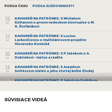
PODĽA ČASU
PODĽA SLEDOVANOSTI
26
KAVIAREŇ NA PATRÓNKE: S Michalom
Kšiňanom o prvom vedeckom životopise o M.
dec
R. Štefánikovi
13
KAVIAREŇ NA PATRÓNKE: S Luciou
Lackovičovou o multižánrovom projekte
dec
Slovensko Komické
30
KAVIAREŇ NA PATRÓNKE: S P.Jašekom o A.
Dubčekovi – mýtus a realita
nov
24
KAVIAREŇ NA PATRÓNKE: S Arpádom
Soltészom nielen o jeho štvrtej knihe Zlodej
nov
29
KAVIAREŇ NA PATRÓNKE: S Jakubom Drábikom
nielen o knihe Richarda Evansa Hitler a
okt
konšpirácie
1
KAVIAREŇ NA PATRÓNKE: S právnikom Milanom
SÚVISIACE VIDEÁ
Galandom o Slovenskej národnej rade a jej
okt
mieste v slovenských dejinách