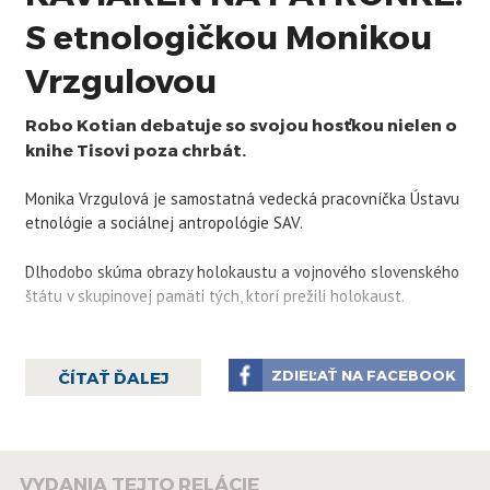
S etnologičkou Monikou
Vrzgulovou
Robo Kotian debatuje so svojou hosťkou nielen o
knihe Tisovi poza chrbát.
Monika Vrzgulová je samostatná vedecká pracovníčka Ústavu
etnológie a sociálnej antropológie SAV.
Dlhodobo skúma obrazy holokaustu a vojnového slovenského
štátu v skupinovej pamäti tých, ktorí prežili holokaust.
Zameriava sa aj na výskum medzigeneračnej komunikácie
minulosti v rodinách, spomínanie na nedemokratické režimy na
ZDIEĽAŤ NA FACEBOOK
ČÍTAŤ ĎALEJ
Slovensku – a má aj kapitolu v knihe Tisovi poza chrbát. V nej
sa venuje nielen dvom odporkyniam Tisovho režimu, ale aj
jednotlivým postojom v totalitných režimoch – páchateľom,
obetiam či pomocníkom obetí... A tiež výskumom a analýzam,
VYDANIA TEJTO RELÁCIE
aká spoločnosť vlastne sme.