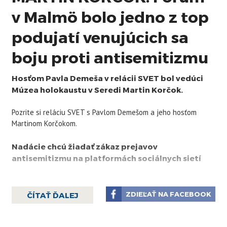
v Malmö bolo jedno z top
podujatí venujúcich sa
boju proti antisemitizmu
Hosťom Pavla Demeša v relácii SVET bol vedúci
Múzea holokaustu v Seredi Martin Korčok.
Pozrite si reláciu SVET s Pavlom Demešom a jeho hosťom
Martinom Korčokom.
Nadácie chcú žiadať zákaz prejavov
antisemitizmu na platformách sociálnych sietí
Malmö 14. októbra (TASR) - Antisemitizmus je bežný a
ľahko dostupný cez sociálne médiá, konštatovali účastníci
ZDIEĽAŤ NA FACEBOOK
ČÍTAŤ ĎALEJ
medzinárodného fóra, ktoré sa konalo v stredu v
juhošvédskom meste Malmö aj za účasti švédskeho premiéra
Stefan Löfvena.