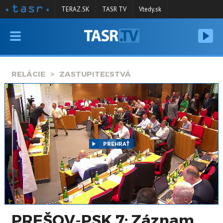
TERAZ.SK
TASR TV
Vtedy.sk
VYSIELANIE
RELÁCIE
RELÁCIE
ZASTUPITEĽSTVÁ
SPRAVODAJSTVO
KONTAKT
ARCHÍV
PREHRAŤ
PREŠOV-PSK 7: Záznam