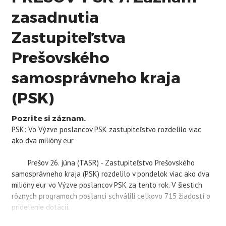
zasadnutia
Zastupiteľstva
Prešovského
samosprávneho kraja
(PSK)
Pozrite si záznam.
PSK
: Vo Výzve poslancov
PSK
zastupiteľstvo rozdelilo viac
ako dva milióny eur
Prešov 26. júna (TASR) - Zastupiteľstvo Prešovského
samosprávneho kraja (
PSK
) rozdelilo v pondelok viac ako dva
milióny eur vo Výzve poslancov
PSK
za tento rok. V šiestich
rôznych programoch poslanci schválili celkovo 715 žiadostí o
pridelenie dotácií.
Pôvodný návrh rozdelenia financií bol vo výške 1,34 milióna