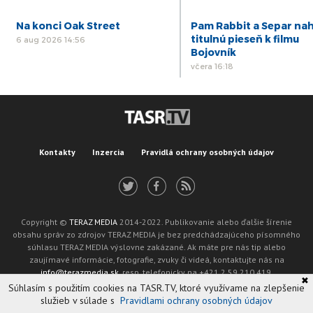
Na konci Oak Street
Pam Rabbit a Separ nah
titulnú pieseň k filmu
6 aug 2026 14:56
Bojovník
včera 16:18
Kontakty
Inzercia
Pravidlá ochrany osobných údajov
Copyright ©
TERAZ MEDIA
2014-2022. Publikovanie alebo ďalšie šírenie
obsahu správ zo zdrojov TERAZ MEDIA je bez predchádzajúceho písomného
súhlasu TERAZ MEDIA výslovne zakázané. Ak máte pre nás tip alebo
zaujímavé informácie, fotografie, zvuky či videá, kontaktujte nás na
info@terazmedia.sk
, resp. telefonicky na +421 2 59 210 419.
✖
Žiadosť o zverejnenie opravy v zmysle zákona o publikáciách je možné zaslať
Súhlasím s použitím cookies na TASR.TV, ktoré využívame na zlepšenie
na adresu oprava@tasr.sk.
služieb v súlade s
Pravidlami ochrany osobných údajov
Web design and technology by
ADIT
.