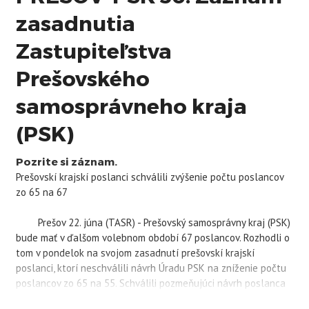
zasadnutia
Zastupiteľstva
Prešovského
samosprávneho kraja
(PSK)
Pozrite si záznam.
Prešovskí krajskí poslanci schválili zvýšenie počtu poslancov
zo 65 na 67
Prešov 22. júna (TASR) - Prešovský samosprávny kraj (
PSK
)
bude mať v ďalšom volebnom období 67 poslancov. Rozhodli o
tom v pondelok na svojom zasadnutí prešovskí krajskí
poslanci, ktorí neschválili návrh Úradu
PSK
na zníženie počtu
poslancov zo 65 na 55. Schválili pozmeňujúci návrh poslanca
Richarda Eliáša z Klubu Hlas-SD a nezávislí, ktorým sa počet