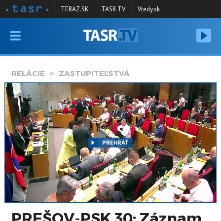
TERAZ.SK
TASR TV
Vtedy.sk
VYSIELANIE
RELÁCIE
RELÁCIE
ZASTUPITEĽSTVÁ
SPRAVODAJSTVO
KONTAKT
ARCHÍV
PREHRAŤ
PREŠOV-PSK 30: Záznam