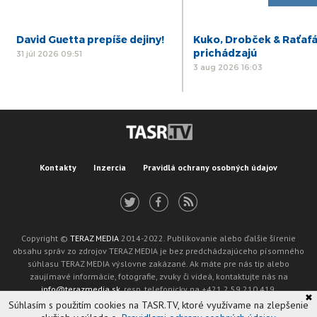
David Guetta prepíše dejiny!
Kuko, Drobček & Raťaf
prichádzajú
31 júl 2026 09:51
3 aug 2026 16:03
Kontakty
Inzercia
Pravidlá ochrany osobných údajov
Copyright ©
TERAZ MEDIA
2014-2022. Publikovanie alebo ďalšie šírenie
obsahu správ zo zdrojov TERAZ MEDIA je bez predchádzajúceho písomného
súhlasu TERAZ MEDIA výslovne zakázané. Ak máte pre nás tip alebo
zaujímavé informácie, fotografie, zvuky či videá, kontaktujte nás na
info@terazmedia.sk
, resp. telefonicky na +421 2 59 210 419.
✖
Žiadosť o zverejnenie opravy v zmysle zákona o publikáciách je možné zaslať
Súhlasím s použitím cookies na TASR.TV, ktoré využívame na zlepšenie
na adresu oprava@tasr.sk.